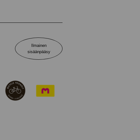
Ilmainen
sisäänpääsy