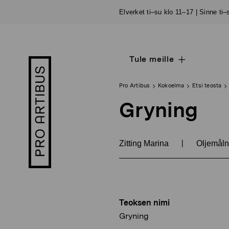
Siirry
Elverket ti–su klo 11–17 | Sinne ti
sisältöön
Tule meille
Open
Pro
sub
Artibus
navigation
logo
Pro Artibus
Kokoelma
Etsi teosta
Gryning
|
Zitting Marina
Oljemåln
Teoksen nimi
Gryning