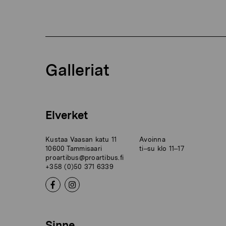
Galleriat
Elverket
Kustaa Vaasan katu 11
Avoinna
10600 Tammisaari
ti–su klo 11–17
proartibus@proartibus.fi
+358 (0)50 371 6339
Sinne