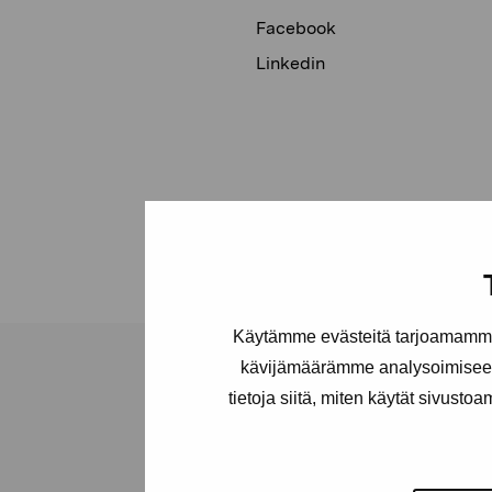
Facebook
Linkedin
Käytämme evästeitä tarjoamamme 
kävijämäärämme analysoimiseen
tietoja siitä, miten käytät sivusto
Pro Artibus -s