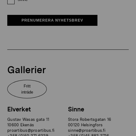
PRENUMERERA NYHETSBREV
Gallerier
Fritt
inträde
Elverket
Sinne
Gustav Wasas gata 11
Stora Robertsgatan 16
10600 Ekenäs
00120 Helsingfors
proartibus@proartibus.fi
sinne@proartibus.fi
+358 (0)50 371 6339
+358 (0)45 883 3716