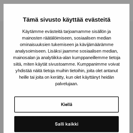
Tämä sivusto käyttää evästeitä
Käytämme evästeitä tarjoamamme sisällön ja
Stiftelsen Pro Artibus
mainosten räätälöimiseen, sosiaalisen median
ominaisuuksien tukemiseen ja kävijämäärämme
analysoimiseen. Lisäksi jaamme sosiaalisen median,
Gustav Wasas gata 11
mainosalan ja analytiikka-alan kumppaneillemme tietoja
10600 Ekenäs
siitä, miten käytät sivustoamme. Kumppanimme voivat
yhdistää näitä tietoja muihin tietoihin, joita olet antanut
proartibus@proartibus.fi
heille tai joita on kerätty, kun olet käyttänyt heidän
+358 (0)50 371 6339
palvelujaan.
Kiellä
Kontakta oss
Salli kaikki