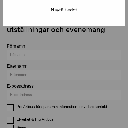
Näytä tiedot
Håll dig uppdaterad om aktuella
utställningar och evenemang
Förnamn
Efternamn
E-postadress
Pro Artibus får spara min information för vidare kontakt
Elverket & Pro Artibus
Sinne