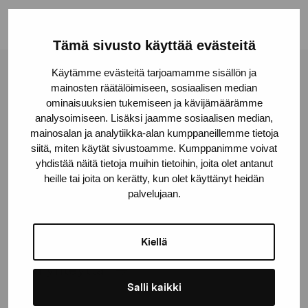
Tämä sivusto käyttää evästeitä
Käytämme evästeitä tarjoamamme sisällön ja
Pro Artibus -säätiö
mainosten räätälöimiseen, sosiaalisen median
ominaisuuksien tukemiseen ja kävijämäärämme
analysoimiseen. Lisäksi jaamme sosiaalisen median,
Kustaa Vaasan katu 11
mainosalan ja analytiikka-alan kumppaneillemme tietoja
10600 Tammisaari
siitä, miten käytät sivustoamme. Kumppanimme voivat
yhdistää näitä tietoja muihin tietoihin, joita olet antanut
proartibus@proartibus.fi
heille tai joita on kerätty, kun olet käyttänyt heidän
+358 (0)50 371 6339
palvelujaan.
Kiellä
Ota yhteyttä
Salli kaikki