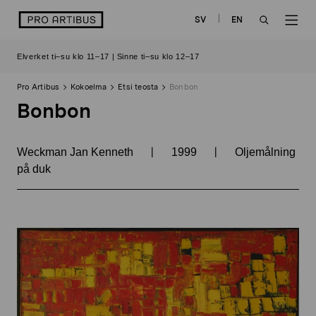
Siirry
logo
SV
EN
sisältöön
OPEN
OP
Elverket ti–su klo 11–17 | Sinne ti–su klo 12–17
SEARCH
NAV
Pro Artibus
Kokoelma
Etsi teosta
Bonbon
Bonbon
|
|
Weckman Jan Kenneth
1999
Oljemålning
på duk