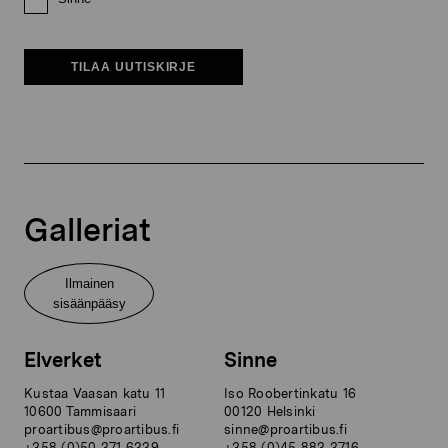
TILAA UUTISKIRJE
Galleriat
Ilmainen
sisäänpääsy
Elverket
Sinne
Kustaa Vaasan katu 11
Iso Roobertinkatu 16
10600 Tammisaari
00120 Helsinki
proartibus@proartibus.fi
sinne@proartibus.fi
+358 (0)50 371 6339
+358 (0)45 883 3716