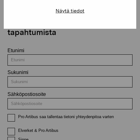
Näytä tiedot
Pysy ajantasalla näyttelyistä ja
tapahtumista
Etunimi
Sukunimi
Sähköpostiosoite
Pro Artibus saa tallentaa tietoni yhteydenpitoa varten
Elverket & Pro Artibus
Sinne