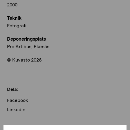
2000
Teknik
Fotografi
Deponeringsplats
Pro Artibus, Ekenäs
© Kuvasto 2026
Dela:
Facebook
Linkedin