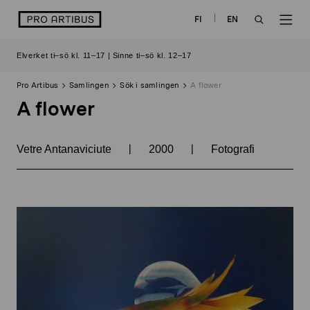
Skip
logo
FI
EN
to
OPEN
OP
content
Elverket ti–sö kl. 11–17 | Sinne ti–sö kl. 12–17
SEARCH
NAV
Pro Artibus
Samlingen
Sök i samlingen
A flower
A flower
|
|
Vetre Antanaviciute
2000
Fotografi