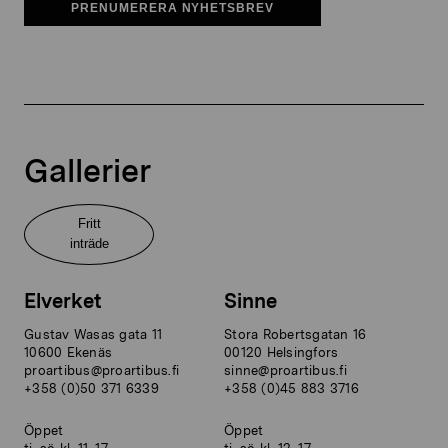
PRENUMERERA NYHETSBREV
Gallerier
Fritt
inträde
Elverket
Sinne
Gustav Wasas gata 11
Stora Robertsgatan 16
10600 Ekenäs
00120 Helsingfors
proartibus@proartibus.fi
sinne@proartibus.fi
+358 (0)50 371 6339
+358 (0)45 883 3716
Öppet
Öppet