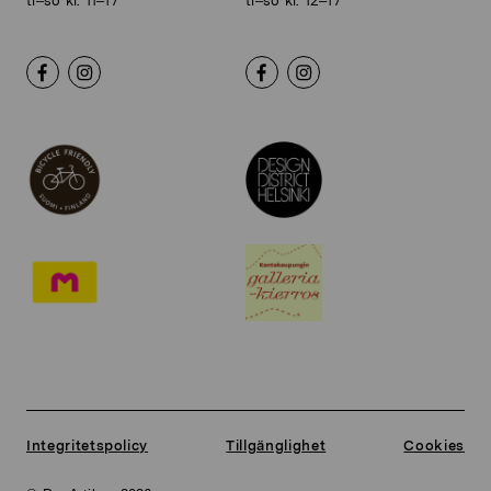
ti–sö kl. 11–17
ti–sö kl. 12–17
Integritetspolicy
Tillgänglighet
Cookies