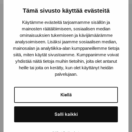
Tämä sivusto käyttää evästeitä
Stiftelsen Pro Artibus
Käytämme evästeitä tarjoamamme sisällön ja
mainosten räätälöimiseen, sosiaalisen median
ominaisuuksien tukemiseen ja kävijämäärämme
Gustav Wasas gata 11
analysoimiseen. Lisäksi jaamme sosiaalisen median,
10600 Ekenäs
mainosalan ja analytiikka-alan kumppaneillemme tietoja
proartibus@proartibus.fi
siitä, miten käytät sivustoamme. Kumppanimme voivat
+358 (0)50 371 6339
yhdistää näitä tietoja muihin tietoihin, joita olet antanut
heille tai joita on kerätty, kun olet käyttänyt heidän
palvelujaan.
Kiellä
Kontakta oss
Salli kaikki