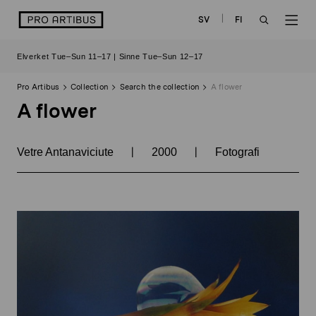
Skip
logo
SV
FI
to
OPEN
OP
content
Elverket Tue–Sun 11–17 | Sinne Tue–Sun 12–17
SEARCH
NAV
Pro Artibus
Collection
Search the collection
A flower
A flower
|
|
Vetre Antanaviciute
2000
Fotografi