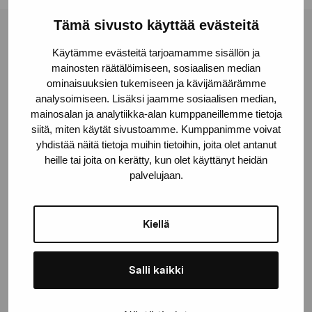
Tämä sivusto käyttää evästeitä
Pro Artibus Foundation
Käytämme evästeitä tarjoamamme sisällön ja
mainosten räätälöimiseen, sosiaalisen median
ominaisuuksien tukemiseen ja kävijämäärämme
Gustav Wasas gata 11
analysoimiseen. Lisäksi jaamme sosiaalisen median,
10600 Ekenäs
mainosalan ja analytiikka-alan kumppaneillemme tietoja
proartibus@proartibus.fi
siitä, miten käytät sivustoamme. Kumppanimme voivat
+358 (0)50 371 6339
yhdistää näitä tietoja muihin tietoihin, joita olet antanut
heille tai joita on kerätty, kun olet käyttänyt heidän
palvelujaan.
Kiellä
Contact us
Salli kaikki