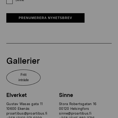
PRENUMERERA NYHETSBREV
Gallerier
Fritt
inträde
Elverket
Sinne
Gustav Wasas gata 11
Stora Robertsgatan 16
10600 Ekenäs
00120 Helsingfors
proartibus@proartibus.fi
sinne@proartibus.fi