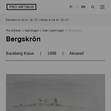
Skip
logo
FI
EN
to
OPEN
OP
content
Elverket ti–sö kl. 11–17 | Sinne ti–sö kl. 12–17
SEARCH
NAV
Pro Artibus
Samlingen
Sök i samlingen
Bergskrön
Bergskrön
|
|
Backberg Klaus
1998
Akvarell