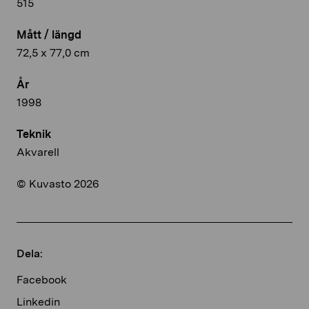
515
Mått / längd
72,5 x 77,0 cm
År
1998
Teknik
Akvarell
© Kuvasto 2026
Dela:
Facebook
Linkedin