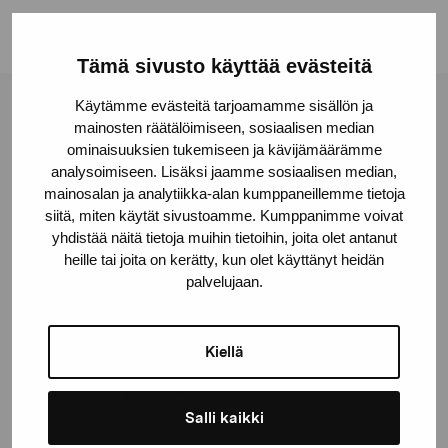
Tämä sivusto käyttää evästeitä
Käytämme evästeitä tarjoamamme sisällön ja
Stiftelsen Pro Artibus
mainosten räätälöimiseen, sosiaalisen median
ominaisuuksien tukemiseen ja kävijämäärämme
analysoimiseen. Lisäksi jaamme sosiaalisen median,
Gustav Wasas gata 11
mainosalan ja analytiikka-alan kumppaneillemme tietoja
10600 Ekenäs
siitä, miten käytät sivustoamme. Kumppanimme voivat
yhdistää näitä tietoja muihin tietoihin, joita olet antanut
proartibus@proartibus.fi
heille tai joita on kerätty, kun olet käyttänyt heidän
+358 (0)50 371 6339
palvelujaan.
Kiellä
Kontakta oss
Salli kaikki