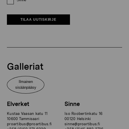
TILAA UUTISKIRJE
Galleriat
Ilmainen
sisäänpääsy
Elverket
Sinne
Kustaa Vaasan katu 11
Iso Roobertinkatu 16
10600 Tammisaari
00120 Helsinki
proartibus@proartibus.fi
sinne@proartibus.fi