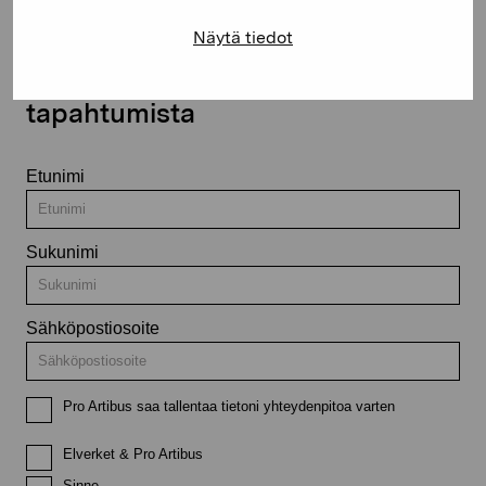
Näytä tiedot
Pysy ajantasalla näyttelyistä ja
tapahtumista
Etunimi
Sukunimi
Sähköpostiosoite
Pro Artibus saa tallentaa tietoni yhteydenpitoa varten
Elverket & Pro Artibus
Sinne