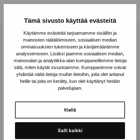
Tämä sivusto käyttää evästeitä
Käytämme evästeitä tarjoamamme sisällön ja
Pro Artibus -säätiö
mainosten räätälöimiseen, sosiaalisen median
ominaisuuksien tukemiseen ja kävijämäärämme
analysoimiseen. Lisäksi jaamme sosiaalisen median,
Kustaa Vaasan katu 11
mainosalan ja analytiikka-alan kumppaneillemme tietoja
10600 Tammisaari
siitä, miten käytät sivustoamme. Kumppanimme voivat
yhdistää näitä tietoja muihin tietoihin, joita olet antanut
proartibus@proartibus.fi
heille tai joita on kerätty, kun olet käyttänyt heidän
+358 (0)50 371 6339
palvelujaan.
Kiellä
Ota yhteyttä
Salli kaikki