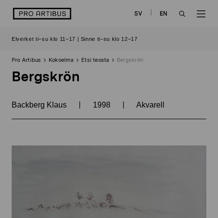
Siirry
logo
SV
EN
sisältöön
OPEN
OP
Elverket ti–su klo 11–17 | Sinne ti–su klo 12–17
SEARCH
NAV
Pro Artibus
Kokoelma
Etsi teosta
Bergskrön
Bergskrön
|
|
Backberg Klaus
1998
Akvarell