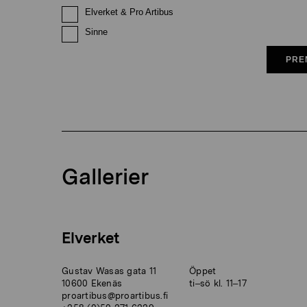
Elverket & Pro Artibus
Sinne
PRE
Gallerier
Elverket
Gustav Wasas gata 11
Öppet
10600 Ekenäs
ti–sö kl. 11–17
proartibus@proartibus.fi