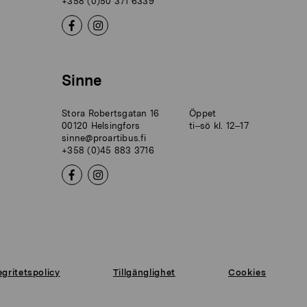
+358 (0)50 371 6339
Sinne
Stora Robertsgatan 16
Öppet
00120 Helsingfors
ti–sö kl. 12–17
sinne@proartibus.fi
+358 (0)45 883 3716
egritetspolicy
Tillgänglighet
Cookies