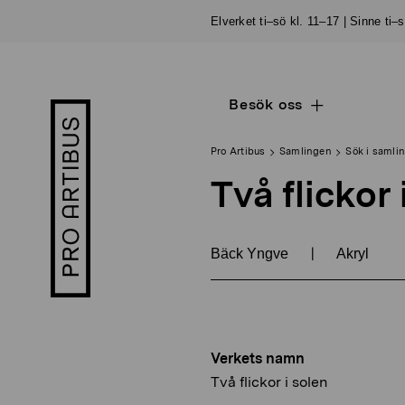
Skip
Elverket ti–sö kl. 11–17 | Sinne ti–
to
content
Besök oss
Open
Pro
sub
Artibus
navigation
logo
Pro Artibus
Samlingen
Sök i samli
Två flickor 
|
Bäck Yngve
Akryl
Verkets namn
Två flickor i solen