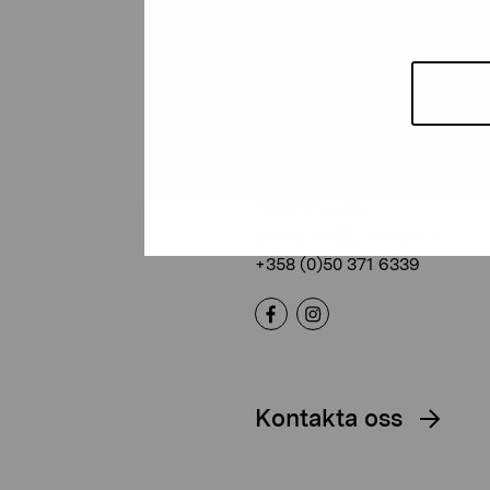
Stiftelsen Pro
Artibus
Gustav Wasas gata 11
10600 Ekenäs
proartibus@proartibus.fi
+358 (0)50 371 6339
Kontakta oss