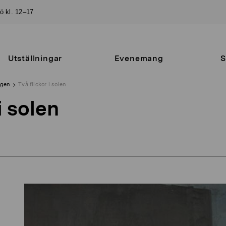
sö kl. 12–17
Utställningar
Evenemang
S
ngen
Två flickor i solen
i solen