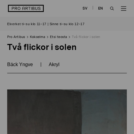
Siirry
logo
SV
EN
sisältöön
OPEN
OP
Elverket ti–su klo 11–17 | Sinne ti–su klo 12–17
SEARCH
NAV
Pro Artibus
Kokoelma
Etsi teosta
Två flickor i solen
Två flickor i solen
|
Bäck Yngve
Akryl