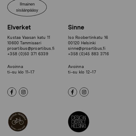
Ilmainen
sisäänpääsy
Elverket
Sinne
Kustaa Vaasan katu 11
Iso Roobertinkatu 16
10600 Tammisaari
00120 Helsinki
proartibus@proartibus.fi
sinne@proartibus.fi
+358 (0)50 371 6339
+358 (0)45 883 3716
Avoinna
Avoinna
ti–su klo 11–17
ti–su klo 12–17