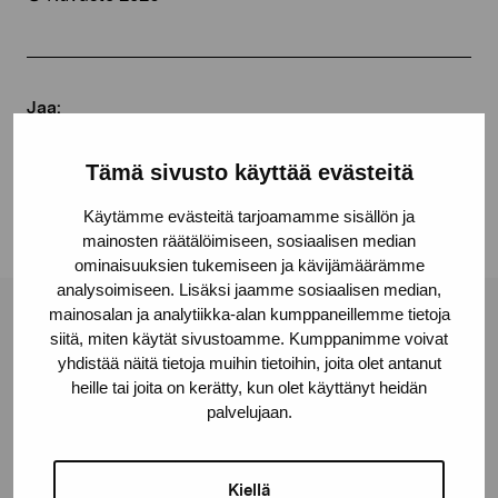
Jaa:
Facebook
Tämä sivusto käyttää evästeitä
Linkedin
Käytämme evästeitä tarjoamamme sisällön ja
mainosten räätälöimiseen, sosiaalisen median
ominaisuuksien tukemiseen ja kävijämäärämme
analysoimiseen. Lisäksi jaamme sosiaalisen median,
mainosalan ja analytiikka-alan kumppaneillemme tietoja
Pro Artibus -säätiö
siitä, miten käytät sivustoamme. Kumppanimme voivat
yhdistää näitä tietoja muihin tietoihin, joita olet antanut
heille tai joita on kerätty, kun olet käyttänyt heidän
Kustaa Vaasan katu 11
palvelujaan.
10600 Tammisaari
proartibus@proartibus.fi
Kiellä
+358 (0)50 371 6339