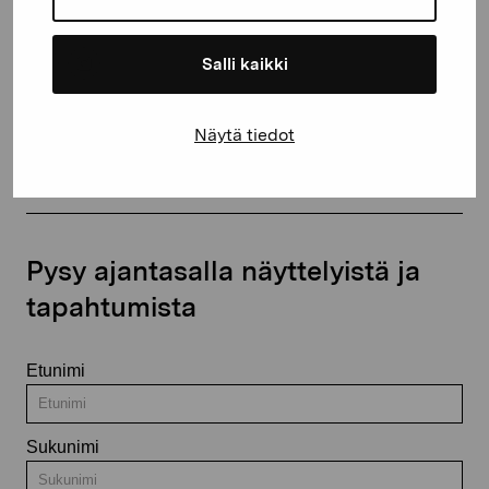
Salli kaikki
Ota yhteyttä
Näytä tiedot
Pysy ajantasalla näyttelyistä ja
tapahtumista
Etunimi
Sukunimi