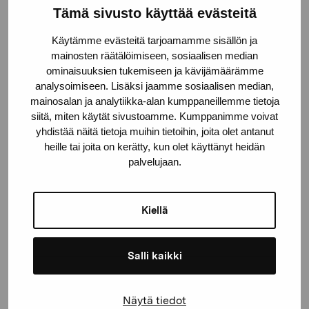
Tämä sivusto käyttää evästeitä
Stiftelsen Pro Artibus
Käytämme evästeitä tarjoamamme sisällön ja
mainosten räätälöimiseen, sosiaalisen median
Gustav Wasas gata 11
ominaisuuksien tukemiseen ja kävijämäärämme
10600 Ekenäs
analysoimiseen. Lisäksi jaamme sosiaalisen median,
mainosalan ja analytiikka-alan kumppaneillemme tietoja
proartibus@proartibus.fi
siitä, miten käytät sivustoamme. Kumppanimme voivat
+358 (0)50 371 6339
yhdistää näitä tietoja muihin tietoihin, joita olet antanut
heille tai joita on kerätty, kun olet käyttänyt heidän
palvelujaan.
Kontakta oss
Kiellä
Salli kaikki
Håll dig uppdaterad om aktuella
Näytä tiedot