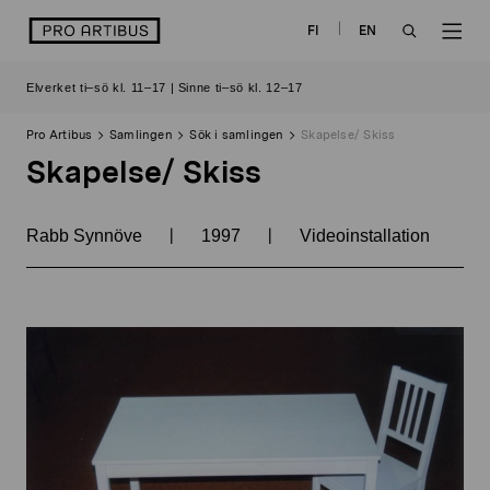
Skip
logo
FI
EN
to
OPEN
OP
content
Elverket ti–sö kl. 11–17 | Sinne ti–sö kl. 12–17
SEARCH
NAV
Pro Artibus
Samlingen
Sök i samlingen
Skapelse/ Skiss
Skapelse/ Skiss
|
|
Rabb Synnöve
1997
Videoinstallation