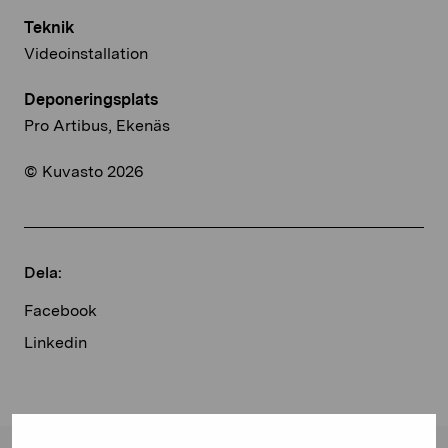
Teknik
Videoinstallation
Deponeringsplats
Pro Artibus, Ekenäs
© Kuvasto 2026
Dela:
Facebook
Linkedin