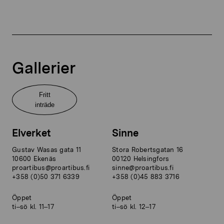
Gallerier
Fritt
inträde
Elverket
Sinne
Gustav Wasas gata 11
Stora Robertsgatan 16
10600 Ekenäs
00120 Helsingfors
proartibus@proartibus.fi
sinne@proartibus.fi
+358 (0)50 371 6339
+358 (0)45 883 3716
Öppet
Öppet
ti–sö kl. 11–17
ti–sö kl. 12–17