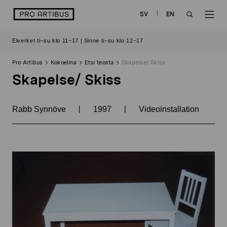
Siirry
logo
SV
EN
sisältöön
OPEN
OP
Elverket ti–su klo 11–17 | Sinne ti–su klo 12–17
SEARCH
NAV
Pro Artibus
Kokoelma
Etsi teosta
Skapelse/ Skiss
Skapelse/ Skiss
|
|
Rabb Synnöve
1997
Videoinstallation