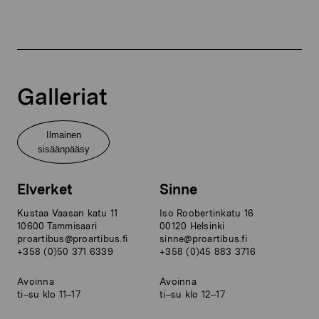
Galleriat
Ilmainen
sisäänpääsy
Elverket
Sinne
Kustaa Vaasan katu 11
Iso Roobertinkatu 16
10600 Tammisaari
00120 Helsinki
proartibus@proartibus.fi
sinne@proartibus.fi
+358 (0)50 371 6339
+358 (0)45 883 3716
Avoinna
Avoinna
ti–su klo 11–17
ti–su klo 12–17