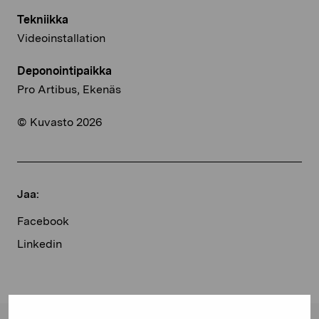
Tekniikka
Videoinstallation
Deponointipaikka
Pro Artibus, Ekenäs
© Kuvasto 2026
Jaa:
Facebook
Linkedin