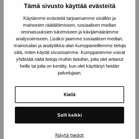
Tämä sivusto käyttää evästeitä
Pro Artibus -säätiö
Käytämme evästeitä tarjoamamme sisällön ja
mainosten räätälöimiseen, sosiaalisen median
Kustaa Vaasan katu 11
ominaisuuksien tukemiseen ja kävijämäärämme
10600 Tammisaari
analysoimiseen. Lisäksi jaamme sosiaalisen median,
mainosalan ja analytiikka-alan kumppaneillemme tietoja
proartibus@proartibus.fi
siitä, miten käytät sivustoamme. Kumppanimme voivat
+358 (0)50 371 6339
yhdistää näitä tietoja muihin tietoihin, joita olet antanut
heille tai joita on kerätty, kun olet käyttänyt heidän
palvelujaan.
Ota yhteyttä
Kiellä
Salli kaikki
Pysy ajantasalla näyttelyistä ja
Näytä tiedot