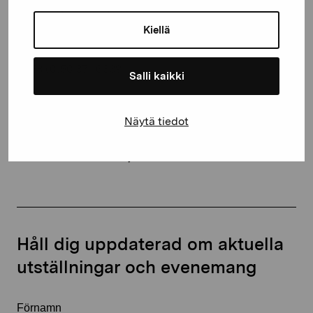
Gustav Wasas gata 11
Kiellä
10600 Ekenäs
proartibus@proartibus.fi
+358 (0)50 371 6339
Salli kaikki
Näytä tiedot
Kontakta oss
Håll dig uppdaterad om aktuella
utställningar och evenemang
Förnamn