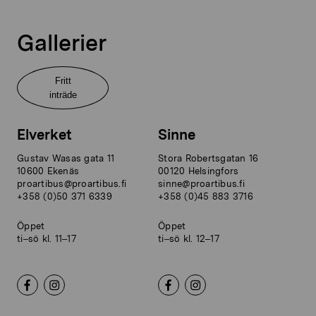
Gallerier
Fritt
inträde
Elverket
Sinne
Gustav Wasas gata 11
Stora Robertsgatan 16
10600 Ekenäs
00120 Helsingfors
proartibus@proartibus.fi
sinne@proartibus.fi
+358 (0)50 371 6339
+358 (0)45 883 3716
Öppet
Öppet
ti–sö kl. 11–17
ti–sö kl. 12–17