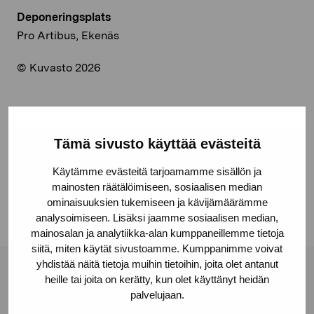
Deponeringsplats
Pro Artibus, Ekenäs
© Kuvasto 2026
Dela:
Tämä sivusto käyttää evästeitä
Facebook
Käytämme evästeitä tarjoamamme sisällön ja
mainosten räätälöimiseen, sosiaalisen median
Linkedin
ominaisuuksien tukemiseen ja kävijämäärämme
analysoimiseen. Lisäksi jaamme sosiaalisen median,
mainosalan ja analytiikka-alan kumppaneillemme tietoja
siitä, miten käytät sivustoamme. Kumppanimme voivat
yhdistää näitä tietoja muihin tietoihin, joita olet antanut
Stiftelsen Pro Artibus
heille tai joita on kerätty, kun olet käyttänyt heidän
palvelujaan.