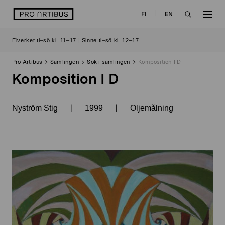
Skip
logo
FI
EN
to
OPEN
OP
content
Elverket ti–sö kl. 11–17 | Sinne ti–sö kl. 12–17
SEARCH
NAV
Pro Artibus
Samlingen
Sök i samlingen
Komposition I D
Komposition I D
|
|
Nyström Stig
1999
Oljemålning