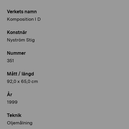
Verkets namn
Komposition I D
Konstnär
Nyström Stig
Nummer
351
Mått / längd
92,0 x 65,0 cm
År
1999
Teknik
Oljemålning