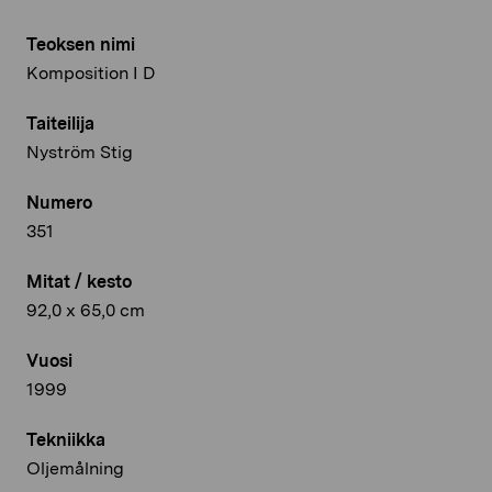
Teoksen nimi
Komposition I D
Taiteilija
Nyström Stig
Numero
351
Mitat / kesto
92,0 x 65,0 cm
Vuosi
1999
Tekniikka
Oljemålning