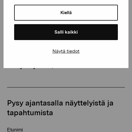
Kustaa Vaasan katu 11
Kiellä
10600 Tammisaari
proartibus@proartibus.fi
+358 (0)50 371 6339
Salli kaikki
Näytä tiedot
Ota yhteyttä
Pysy ajantasalla näyttelyistä ja
tapahtumista
Etunimi