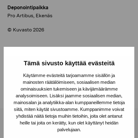
Deponointipaikka
Pro Artibus, Ekenäs
© Kuvasto 2026
Jaa:
Tämä sivusto käyttää evästeitä
Facebook
Käytämme evästeitä tarjoamamme sisällön ja
mainosten räätälöimiseen, sosiaalisen median
Linkedin
ominaisuuksien tukemiseen ja kävijämäärämme
analysoimiseen. Lisäksi jaamme sosiaalisen median,
mainosalan ja analytiikka-alan kumppaneillemme tietoja
siitä, miten käytät sivustoamme. Kumppanimme voivat
yhdistää näitä tietoja muihin tietoihin, joita olet antanut
Pro Artibus -säätiö
heille tai joita on kerätty, kun olet käyttänyt heidän
palvelujaan.