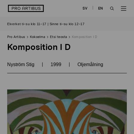
Siirry
logo
SV
EN
sisältöön
OPEN
OP
Elverket ti–su klo 11–17 | Sinne ti–su klo 12–17
SEARCH
NAV
Pro Artibus
Kokoelma
Etsi teosta
Komposition I D
Komposition I D
|
|
Nyström Stig
1999
Oljemålning