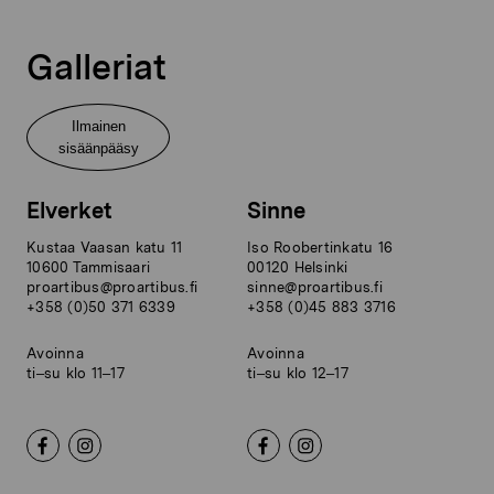
Galleriat
Ilmainen
sisäänpääsy
Elverket
Sinne
Kustaa Vaasan katu 11
Iso Roobertinkatu 16
10600 Tammisaari
00120 Helsinki
proartibus@proartibus.fi
sinne@proartibus.fi
+358 (0)50 371 6339
+358 (0)45 883 3716
Avoinna
Avoinna
ti–su klo 11–17
ti–su klo 12–17