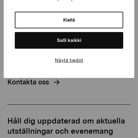
Gustav Wasas gata 11
Kiellä
10600 Ekenäs
proartibus@proartibus.fi
Salli kaikki
+358 (0)50 371 6339
Näytä tiedot
Kontakta oss
Håll dig uppdaterad om aktuella
utställningar och evenemang