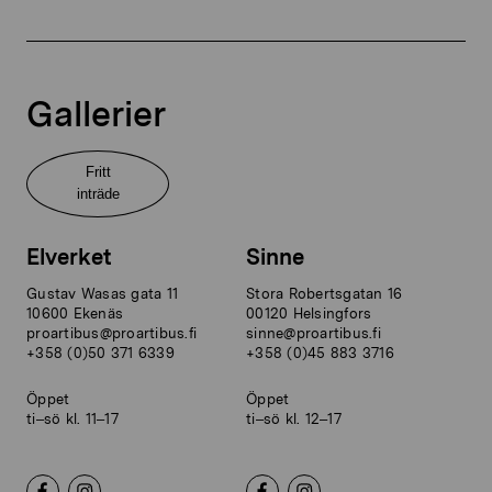
Gallerier
Fritt
inträde
Elverket
Sinne
Gustav Wasas gata 11
Stora Robertsgatan 16
10600 Ekenäs
00120 Helsingfors
proartibus@proartibus.fi
sinne@proartibus.fi
+358 (0)50 371 6339
+358 (0)45 883 3716
Öppet
Öppet
ti–sö kl. 11–17
ti–sö kl. 12–17