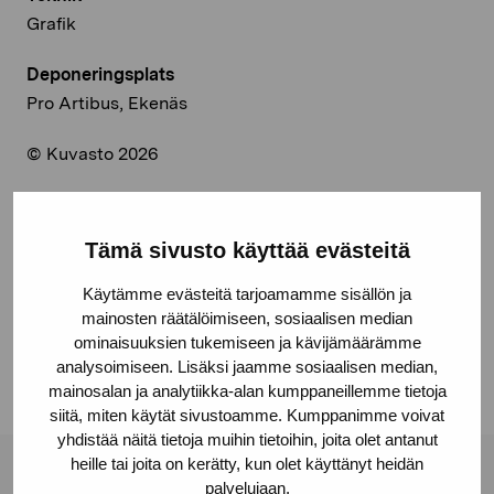
Grafik
Deponeringsplats
Pro Artibus, Ekenäs
© Kuvasto 2026
Tämä sivusto käyttää evästeitä
Dela:
Käytämme evästeitä tarjoamamme sisällön ja
Facebook
mainosten räätälöimiseen, sosiaalisen median
Linkedin
ominaisuuksien tukemiseen ja kävijämäärämme
analysoimiseen. Lisäksi jaamme sosiaalisen median,
mainosalan ja analytiikka-alan kumppaneillemme tietoja
siitä, miten käytät sivustoamme. Kumppanimme voivat
yhdistää näitä tietoja muihin tietoihin, joita olet antanut
heille tai joita on kerätty, kun olet käyttänyt heidän
Stiftelsen Pro Artibus
palvelujaan.