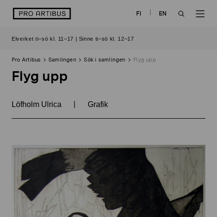
Skip
logo
FI
EN
to
OPEN
OP
content
Elverket ti–sö kl. 11–17 | Sinne ti–sö kl. 12–17
SEARCH
NAV
Pro Artibus
Samlingen
Sök i samlingen
Flyg upp
Flyg upp
|
Löfholm Ulrica
Grafik