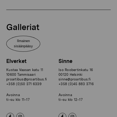
Galleriat
Ilmainen
sisäänpääsy
Elverket
Sinne
Kustaa Vaasan katu 11
Iso Roobertinkatu 16
10600 Tammisaari
00120 Helsinki
proartibus@proartibus.fi
sinne@proartibus.fi
+358 (0)50 371 6339
+358 (0)45 883 3716
Avoinna
Avoinna
ti–su klo 11–17
ti–su klo 12–17