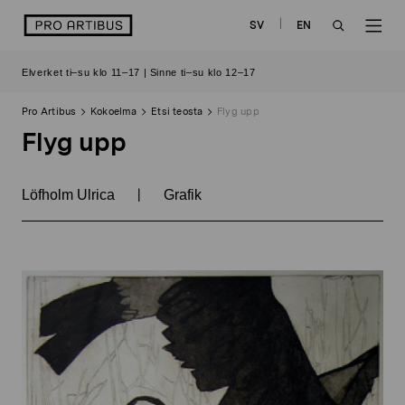
Siirry
logo
SV
EN
sisältöön
OPEN
OP
Elverket ti–su klo 11–17 | Sinne ti–su klo 12–17
SEARCH
NAV
Pro Artibus
Kokoelma
Etsi teosta
Flyg upp
Flyg upp
|
Löfholm Ulrica
Grafik