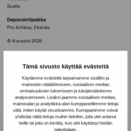
Grafik
Deponointipaikka
Pro Artibus, Ekenäs
© Kuvasto 2026
Tämä sivusto käyttää evästeitä
Jaa:
Käytämme evästeitä tarjoamamme sisällön ja
Facebook
mainosten räätälöimiseen, sosiaalisen median
Linkedin
ominaisuuksien tukemiseen ja kävijämäärämme
analysoimiseen. Lisäksi jaamme sosiaalisen median,
mainosalan ja analytiikka-alan kumppaneillemme tietoja
siitä, miten käytät sivustoamme. Kumppanimme voivat
yhdistää näitä tietoja muihin tietoihin, joita olet antanut
heille tai joita on kerätty, kun olet käyttänyt heidän
Pro Artibus -säätiö
palvelujaan.