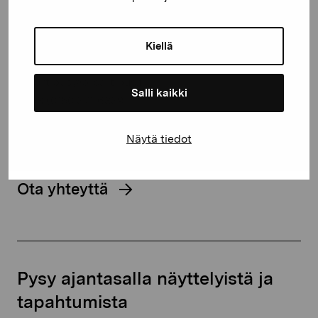
Kustaa Vaasan katu 11
Kiellä
10600 Tammisaari
proartibus@proartibus.fi
Salli kaikki
+358 (0)50 371 6339
Näytä tiedot
Ota yhteyttä
Pysy ajantasalla näyttelyistä ja
tapahtumista