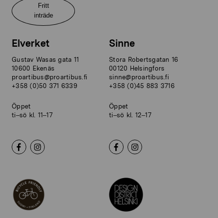
Fritt
inträde
Elverket
Sinne
Gustav Wasas gata 11
Stora Robertsgatan 16
10600 Ekenäs
00120 Helsingfors
proartibus@proartibus.fi
sinne@proartibus.fi
+358 (0)50 371 6339
+358 (0)45 883 3716
Öppet
Öppet
ti–sö kl. 11–17
ti–sö kl. 12–17