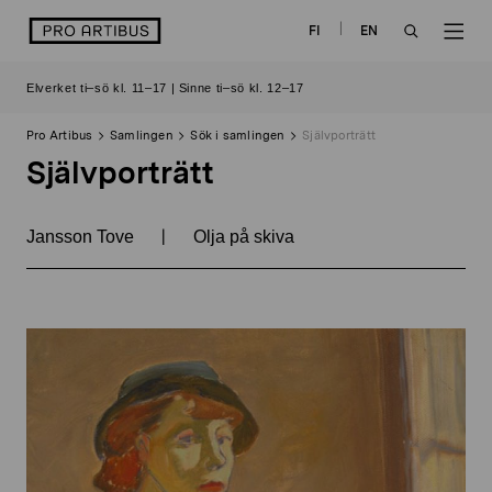
Skip
logo
FI
EN
to
OPEN
OP
content
Elverket ti–sö kl. 11–17 | Sinne ti–sö kl. 12–17
SEARCH
NAV
Pro Artibus
Samlingen
Sök i samlingen
Självporträtt
Självporträtt
|
Jansson Tove
Olja på skiva