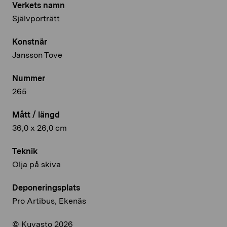
Verkets namn
Självporträtt
Konstnär
Jansson Tove
Nummer
265
Mått / längd
36,0 x 26,0 cm
Teknik
Olja på skiva
Deponeringsplats
Pro Artibus, Ekenäs
© Kuvasto 2026