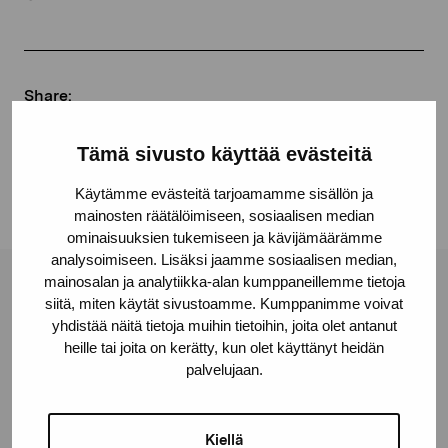
Share:
Facebook
Tämä sivusto käyttää evästeitä
Linkedin
Käytämme evästeitä tarjoamamme sisällön ja
mainosten räätälöimiseen, sosiaalisen median
ominaisuuksien tukemiseen ja kävijämäärämme
analysoimiseen. Lisäksi jaamme sosiaalisen median,
mainosalan ja analytiikka-alan kumppaneillemme tietoja
Pro Artibus Foundation
siitä, miten käytät sivustoamme. Kumppanimme voivat
yhdistää näitä tietoja muihin tietoihin, joita olet antanut
heille tai joita on kerätty, kun olet käyttänyt heidän
Gustav Wasas gata 11
palvelujaan.
10600 Ekenäs
proartibus@proartibus.fi
Kiellä
+358 (0)50 371 6339