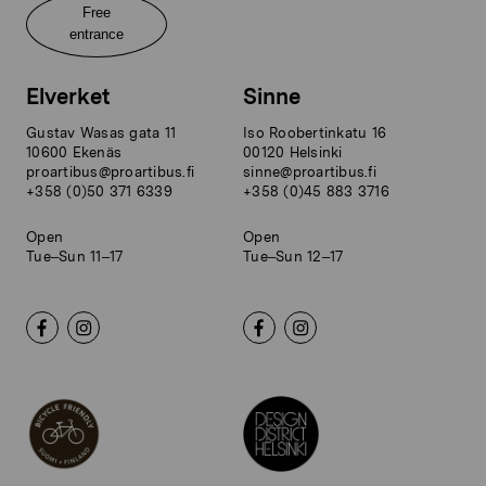
Free
entrance
Elverket
Sinne
Gustav Wasas gata 11
Iso Roobertinkatu 16
10600 Ekenäs
00120 Helsinki
proartibus@proartibus.fi
sinne@proartibus.fi
+358 (0)50 371 6339
+358 (0)45 883 3716
Open
Open
Tue–Sun 11–17
Tue–Sun 12–17