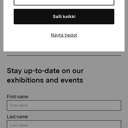
Salli kaikki
Contact us
Näytä tiedot
Stay up-to-date on our
exhibitions and events
First name
Last name