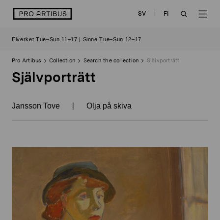
Skip
logo
SV
FI
to
OPEN
OP
content
Elverket Tue–Sun 11–17 | Sinne Tue–Sun 12–17
SEARCH
NAV
Pro Artibus
Collection
Search the collection
Självporträtt
Självporträtt
|
Jansson Tove
Olja på skiva