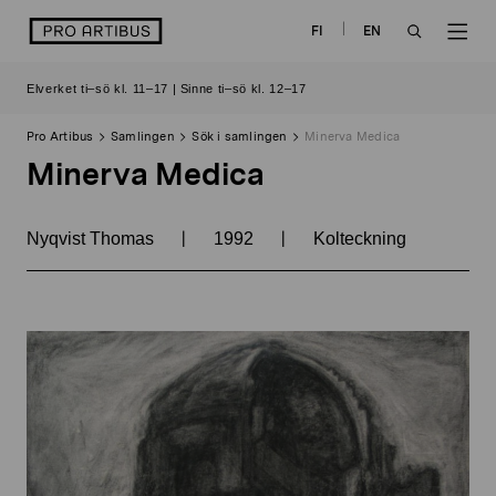
Skip
logo
FI
EN
to
OPEN
OP
content
Elverket ti–sö kl. 11–17 | Sinne ti–sö kl. 12–17
SEARCH
NAV
Pro Artibus
Samlingen
Sök i samlingen
Minerva Medica
Minerva Medica
|
|
Nyqvist Thomas
1992
Kolteckning