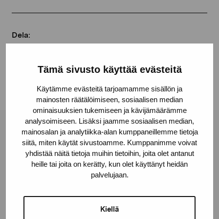
Dela:
Facebook
Tämä sivusto käyttää evästeitä
Linkedin
Käytämme evästeitä tarjoamamme sisällön ja
mainosten räätälöimiseen, sosiaalisen median
ominaisuuksien tukemiseen ja kävijämäärämme
analysoimiseen. Lisäksi jaamme sosiaalisen median,
Stiftelsen Pro Artibus
mainosalan ja analytiikka-alan kumppaneillemme tietoja
siitä, miten käytät sivustoamme. Kumppanimme voivat
yhdistää näitä tietoja muihin tietoihin, joita olet antanut
heille tai joita on kerätty, kun olet käyttänyt heidän
Gustav Wasas gata 11
palvelujaan.
10600 Ekenäs
proartibus@proartibus.fi
+358 (0)50 371 6339
Kiellä