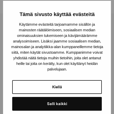
Tämä sivusto käyttää evästeitä
Käytämme evästeitä tarjoamamme sisällön ja
Pro Artibus Foundation
mainosten räätälöimiseen, sosiaalisen median
ominaisuuksien tukemiseen ja kävijämäärämme
analysoimiseen. Lisäksi jaamme sosiaalisen median,
Gustav Wasas gata 11
mainosalan ja analytiikka-alan kumppaneillemme tietoja
10600 Ekenäs
siitä, miten käytät sivustoamme. Kumppanimme voivat
proartibus@proartibus.fi
yhdistää näitä tietoja muihin tietoihin, joita olet antanut
+358 (0)50 371 6339
heille tai joita on kerätty, kun olet käyttänyt heidän
palvelujaan.
Kiellä
Contact us
Salli kaikki