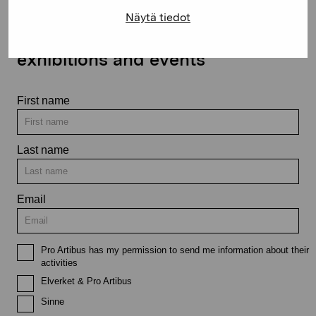
Näytä tiedot
Stay up-to-date on our
exhibitions and events
First name
Last name
Email
Pro Artibus has my permission to send me information about their
activities
Elverket & Pro Artibus
Sinne