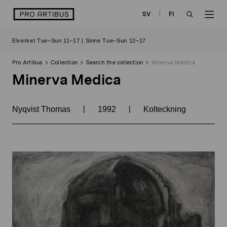
Skip
logo
SV
FI
to
OPEN
OP
content
Elverket Tue–Sun 11–17 | Sinne Tue–Sun 12–17
SEARCH
NAV
Pro Artibus
Collection
Search the collection
Minerva Medica
Minerva Medica
|
|
Nyqvist Thomas
1992
Kolteckning