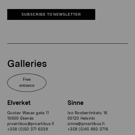
SUBSCRIBE TO NEWSLETTER
Galleries
Free
entrance
Elverket
Sinne
Gustav Wasas gata 11
Iso Roobertinkatu 16
10600 Ekenäs
00120 Helsinki
proartibus@proartibus.fi
sinne@proartibus.fi
+358 (0)50 371 6339
+358 (0)45 883 3716