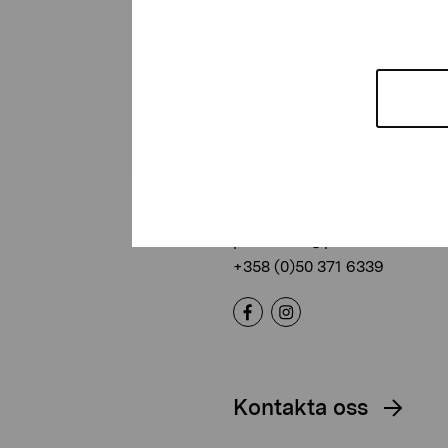
Stiftelsen Pro
Artibus
Gustav Wasas gata 11
10600 Ekenäs
proartibus@proartibus.fi
+358 (0)50 371 6339
Kontakta oss