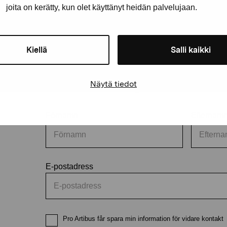
joita on kerätty, kun olet käyttänyt heidän palvelujaan.
Kiellä
Salli kaikki
Håll dig uppdaterad om aktuell
och evenemang
Näytä tiedot
Förnamn
Efternam
E-postadress
Pro Artibus får spara min information för vidare kontakt