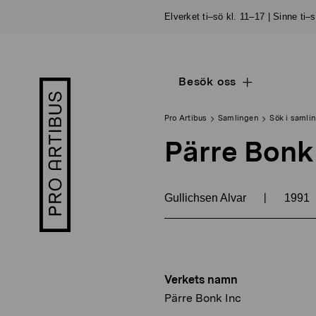
Skip
Elverket ti–sö kl. 11–17 | Sinne ti–
to
content
Besök oss
Open
Pro
sub
Artibus
navigation
logo
Pro Artibus
Samlingen
Sök i samli
Pärre Bonk
|
Gullichsen Alvar
1991
Verkets namn
Pärre Bonk Inc