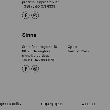
proartibus@proartibus.fi
+358 (0)50 371 6339
Sinne
Stora Robertsgatan 16
Öppet
00120 Helsingfors
ti–sö kl. 12–17
sinne@proartibus.fi
+358 (0)45 883 3716
egritetspolicy
Tillgänglighet
Cookies