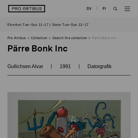
Skip
logo
SV
FI
to
OPEN
OP
content
Elverket Tue–Sun 11–17 | Sinne Tue–Sun 12–17
SEARCH
NAV
Pro Artibus
Collection
Search the collection
Pärre Bonk Inc
Pärre Bonk Inc
|
|
Gullichsen Alvar
1991
Datorgrafik