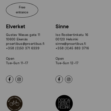
Free
entrance
Elverket
Sinne
Gustav Wasas gata 11
Iso Roobertinkatu 16
10600 Ekenäs
00120 Helsinki
proartibus@proartibus.fi
sinne@proartibus.fi
+358 (0)50 371 6339
+358 (0)45 883 3716
Open
Open
Tue–Sun 11–17
Tue–Sun 12–17