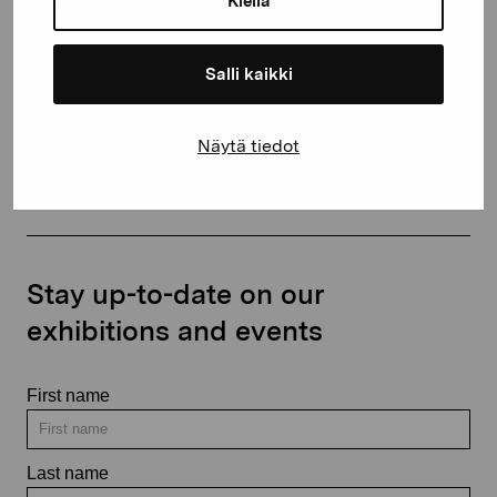
Kiellä
+358 (0)50 371 6339
Salli kaikki
Näytä tiedot
Contact us
Stay up-to-date on our
exhibitions and events
First name
Last name