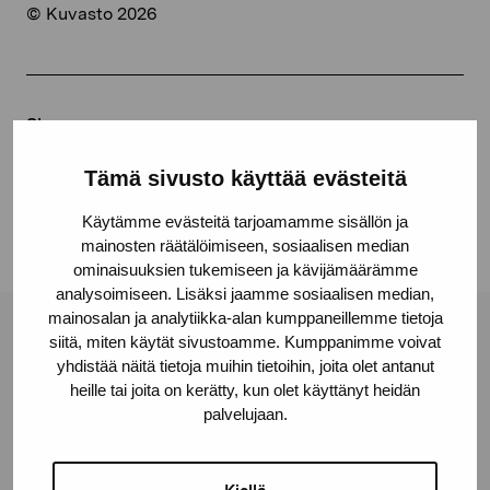
© Kuvasto 2026
Share:
Facebook
Tämä sivusto käyttää evästeitä
Linkedin
Käytämme evästeitä tarjoamamme sisällön ja
mainosten räätälöimiseen, sosiaalisen median
ominaisuuksien tukemiseen ja kävijämäärämme
analysoimiseen. Lisäksi jaamme sosiaalisen median,
mainosalan ja analytiikka-alan kumppaneillemme tietoja
Pro Artibus Foundation
siitä, miten käytät sivustoamme. Kumppanimme voivat
yhdistää näitä tietoja muihin tietoihin, joita olet antanut
heille tai joita on kerätty, kun olet käyttänyt heidän
palvelujaan.
Gustav Wasas gata 11
10600 Ekenäs
proartibus@proartibus.fi