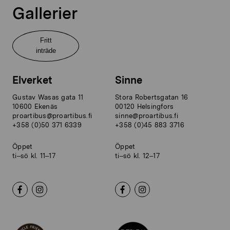
Gallerier
Fritt
inträde
Elverket
Sinne
Gustav Wasas gata 11
Stora Robertsgatan 16
10600 Ekenäs
00120 Helsingfors
proartibus@proartibus.fi
sinne@proartibus.fi
+358 (0)50 371 6339
+358 (0)45 883 3716
Öppet
Öppet
ti–sö kl. 11–17
ti–sö kl. 12–17