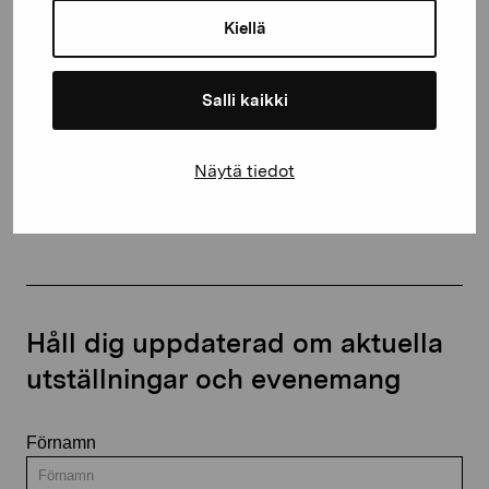
10600 Ekenäs
Kiellä
proartibus@proartibus.fi
+358 (0)50 371 6339
Salli kaikki
Näytä tiedot
Kontakta oss
Håll dig uppdaterad om aktuella
utställningar och evenemang
Förnamn