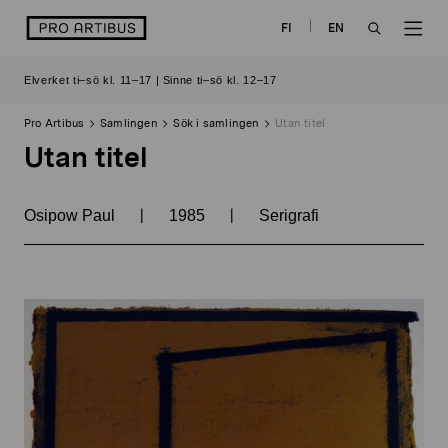
Skip
logo
FI
EN
to
OPEN
OP
content
Elverket ti–sö kl. 11–17 | Sinne ti–sö kl. 12–17
SEARCH
NAV
Pro Artibus
Samlingen
Sök i samlingen
Utan titel
Utan titel
|
|
Osipow Paul
1985
Serigrafi