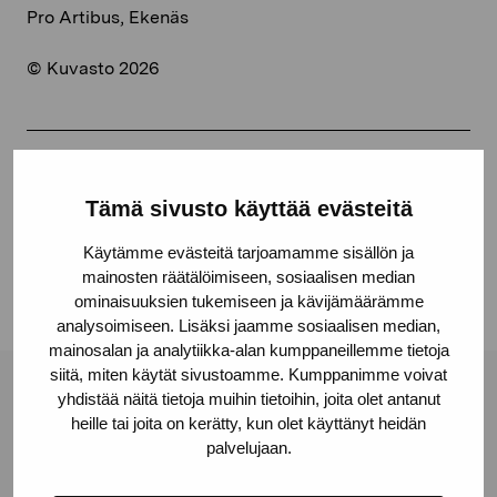
Pro Artibus, Ekenäs
© Kuvasto 2026
Dela:
Tämä sivusto käyttää evästeitä
Facebook
Käytämme evästeitä tarjoamamme sisällön ja
Linkedin
mainosten räätälöimiseen, sosiaalisen median
ominaisuuksien tukemiseen ja kävijämäärämme
analysoimiseen. Lisäksi jaamme sosiaalisen median,
mainosalan ja analytiikka-alan kumppaneillemme tietoja
siitä, miten käytät sivustoamme. Kumppanimme voivat
yhdistää näitä tietoja muihin tietoihin, joita olet antanut
Stiftelsen Pro Artibus
heille tai joita on kerätty, kun olet käyttänyt heidän
palvelujaan.
Gustav Wasas gata 11