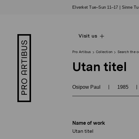
Skip
Elverket Tue–Sun 11–17 | Sinne T
to
content
Visit us
Open
Pro
sub
Artibus
navigation
logo
Pro Artibus
Collection
Search the c
Utan titel
|
|
Osipow Paul
1985
Name of work
Utan titel