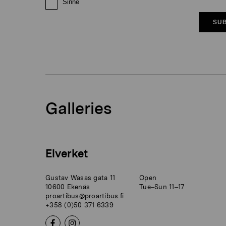
Sinne
SUB
Galleries
Elverket
Gustav Wasas gata 11
Open
10600 Ekenäs
Tue–Sun 11–17
proartibus@proartibus.fi
+358 (0)50 371 6339