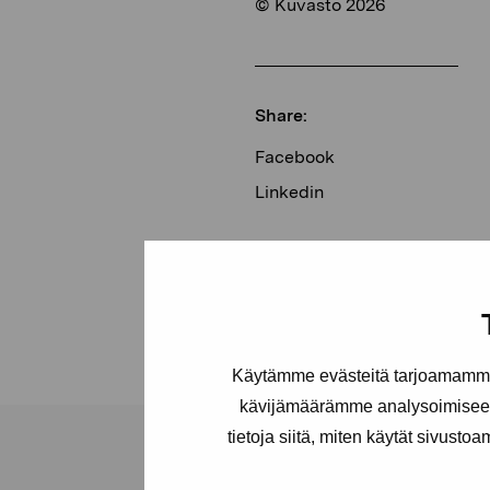
© Kuvasto 2026
Share:
Facebook
Linkedin
Käytämme evästeitä tarjoamamme 
kävijämäärämme analysoimiseen
tietoja siitä, miten käytät sivusto