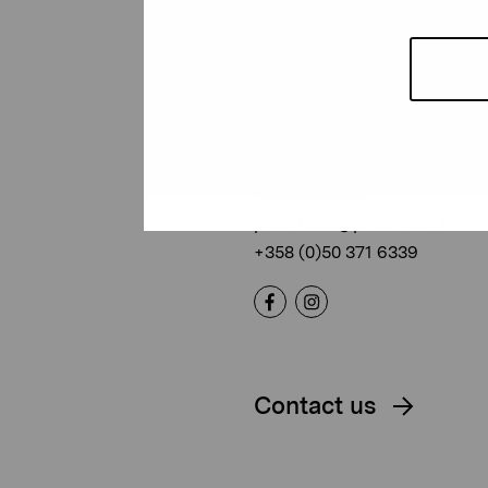
Pro Artibus
Foundation
Gustav Wasas gata 11
10600 Ekenäs
proartibus@proartibus.fi
+358 (0)50 371 6339
Contact us