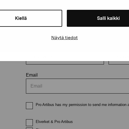
Kiellä
Salli kaikki
Stay up-to-date on our exhibi
Näytä tiedot
First name
Last nam
Email
Pro Artibus has my permission to send me information ab
Elverket & Pro Artibus