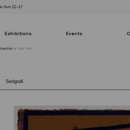
ue–Sun 12–17
Exhibitions
Events
C
ollection
Utan titel
Serigrafi