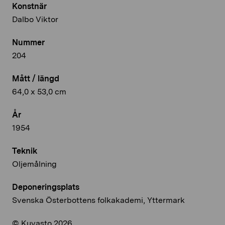
Konstnär
Dalbo Viktor
Nummer
204
Mått / längd
64,0 x 53,0 cm
År
1954
Teknik
Oljemålning
Deponeringsplats
Svenska Österbottens folkakademi, Yttermark
© Kuvasto 2026