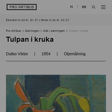
Skip
logo
FI
EN
to
OPEN
OP
content
Elverket ti–sö kl. 11–17 | Sinne ti–sö kl. 12–17
SEARCH
NAV
Pro Artibus
Samlingen
Sök i samlingen
Tulpan i kruka
Tulpan i kruka
|
|
Dalbo Viktor
1954
Oljemålning