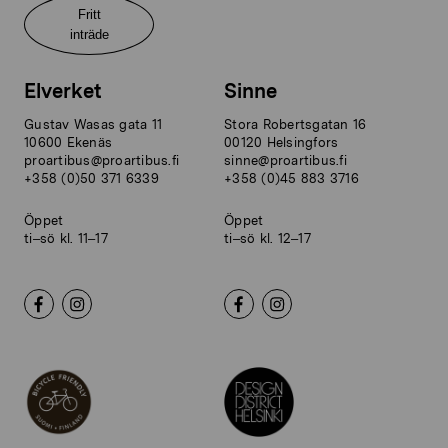
Fritt
inträde
Elverket
Sinne
Gustav Wasas gata 11
Stora Robertsgatan 16
10600 Ekenäs
00120 Helsingfors
proartibus@proartibus.fi
sinne@proartibus.fi
+358 (0)50 371 6339
+358 (0)45 883 3716
Öppet
Öppet
ti–sö kl. 11–17
ti–sö kl. 12–17