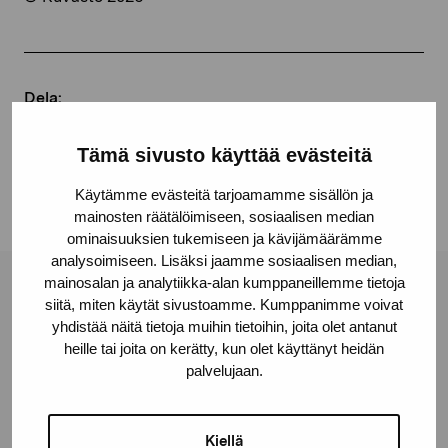
Dela:
Facebook
Tämä sivusto käyttää evästeitä
Linkedin
Käytämme evästeitä tarjoamamme sisällön ja
mainosten räätälöimiseen, sosiaalisen median
ominaisuuksien tukemiseen ja kävijämäärämme
analysoimiseen. Lisäksi jaamme sosiaalisen median,
mainosalan ja analytiikka-alan kumppaneillemme tietoja
Stiftelsen Pro Artibus
siitä, miten käytät sivustoamme. Kumppanimme voivat
yhdistää näitä tietoja muihin tietoihin, joita olet antanut
heille tai joita on kerätty, kun olet käyttänyt heidän
Gustav Wasas gata 11
palvelujaan.
10600 Ekenäs
proartibus@proartibus.fi
Kiellä
+358 (0)50 371 6339