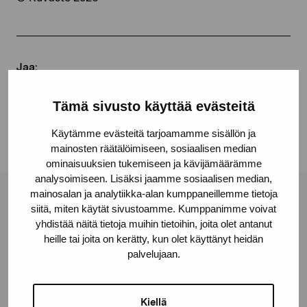
Jaa:
Facebook
Tämä sivusto käyttää evästeitä
Linkedin
Käytämme evästeitä tarjoamamme sisällön ja
mainosten räätälöimiseen, sosiaalisen median
ominaisuuksien tukemiseen ja kävijämäärämme
analysoimiseen. Lisäksi jaamme sosiaalisen median,
mainosalan ja analytiikka-alan kumppaneillemme tietoja
Pro Artibus -säätiö
siitä, miten käytät sivustoamme. Kumppanimme voivat
yhdistää näitä tietoja muihin tietoihin, joita olet antanut
heille tai joita on kerätty, kun olet käyttänyt heidän
Kustaa Vaasan katu 11
palvelujaan.
10600 Tammisaari
proartibus@proartibus.fi
Kiellä
+358 (0)50 371 6339