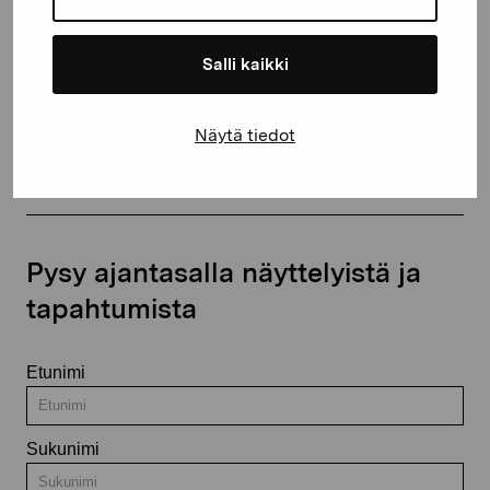
Salli kaikki
Ota yhteyttä
Näytä tiedot
Pysy ajantasalla näyttelyistä ja
tapahtumista
Etunimi
Sukunimi