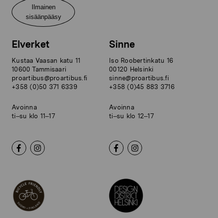
Ilmainen
sisäänpääsy
Elverket
Sinne
Kustaa Vaasan katu 11
Iso Roobertinkatu 16
10600 Tammisaari
00120 Helsinki
proartibus@proartibus.fi
sinne@proartibus.fi
+358 (0)50 371 6339
+358 (0)45 883 3716
Avoinna
Avoinna
ti–su klo 11–17
ti–su klo 12–17