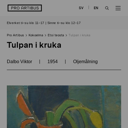
Siirry
logo
SV
EN
sisältöön
OPEN
OP
Elverket ti–su klo 11–17 | Sinne ti–su klo 12–17
SEARCH
NAV
Pro Artibus
Kokoelma
Etsi teosta
Tulpan i kruka
Tulpan i kruka
|
|
Dalbo Viktor
1954
Oljemålning