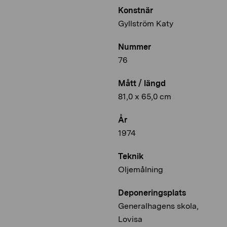
Konstnär
Gyllström Katy
Nummer
76
Mått / längd
81,0 x 65,0 cm
År
1974
Teknik
Oljemålning
Deponeringsplats
Generalhagens skola,
Lovisa