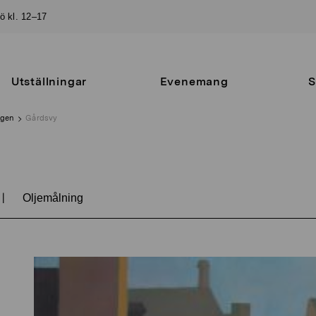
sö kl. 12–17
Utställningar
Evenemang
S
ngen
Gårdsvy
|
Oljemålning