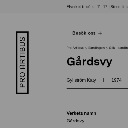
Skip
Elverket ti–sö kl. 11–17 | Sinne ti–
to
content
Besök oss
Open
Pro
sub
Artibus
navigation
logo
Pro Artibus
Samlingen
Sök i samli
Gårdsvy
|
Gyllström Katy
1974
Verkets namn
Gårdsvy