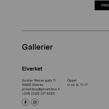
PRE
Gallerier
Elverket
Gustav Wasas gata 11
Öppet
10600 Ekenäs
ti–sö kl. 11–17
proartibus@proartibus.fi
+358 (0)50 371 6339