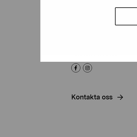
Stiftelsen Pro
Artibus
Gustav Wasas gata 11
10600 Ekenäs
proartibus@proartibus.fi
+358 (0)50 371 6339
Kontakta oss