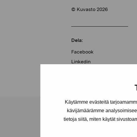
© Kuvasto 2026
Dela:
Facebook
Linkedin
Käytämme evästeitä tarjoamamme 
kävijämäärämme analysoimiseen
tietoja siitä, miten käytät sivusto