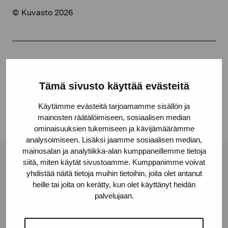
© Kuvasto 2026
Jaa:
Facebook
Tämä sivusto käyttää evästeitä
Linkedin
Käytämme evästeitä tarjoamamme sisällön ja
mainosten räätälöimiseen, sosiaalisen median
ominaisuuksien tukemiseen ja kävijämäärämme
analysoimiseen. Lisäksi jaamme sosiaalisen median,
mainosalan ja analytiikka-alan kumppaneillemme tietoja
siitä, miten käytät sivustoamme. Kumppanimme voivat
Pro Artibus -säätiö
yhdistää näitä tietoja muihin tietoihin, joita olet antanut
heille tai joita on kerätty, kun olet käyttänyt heidän
palvelujaan.
Kustaa Vaasan katu 11
10600 Tammisaari