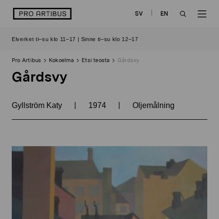
Siirry
logo
SV
EN
sisältöön
OPEN
OP
Elverket ti–su klo 11–17 | Sinne ti–su klo 12–17
SEARCH
NAV
Pro Artibus
Kokoelma
Etsi teosta
Gårdsvy
Gårdsvy
|
|
Gyllström Katy
1974
Oljemålning