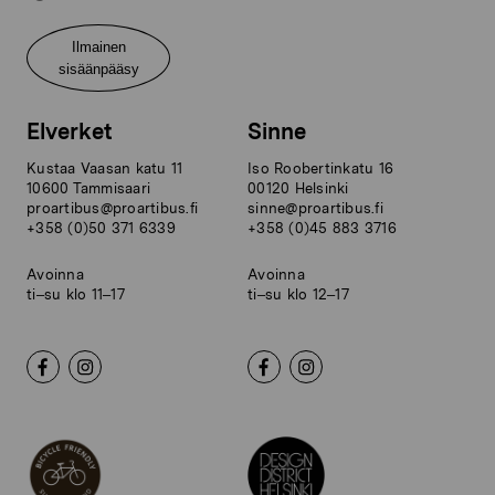
Ilmainen
sisäänpääsy
Elverket
Sinne
Kustaa Vaasan katu 11
Iso Roobertinkatu 16
10600 Tammisaari
00120 Helsinki
proartibus@proartibus.fi
sinne@proartibus.fi
+358 (0)50 371 6339
+358 (0)45 883 3716
Avoinna
Avoinna
ti–su klo 11–17
ti–su klo 12–17