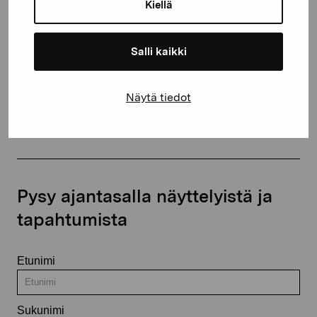
proartibus@proartibus.fi
Kiellä
+358 (0)50 371 6339
Salli kaikki
Näytä tiedot
Ota yhteyttä
Pysy ajantasalla näyttelyistä ja
tapahtumista
Etunimi
Sukunimi