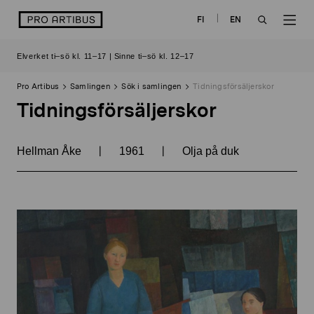
Skip
logo
FI
EN
to
OPEN
OP
content
Elverket ti–sö kl. 11–17 | Sinne ti–sö kl. 12–17
SEARCH
NAV
Pro Artibus
Samlingen
Sök i samlingen
Tidningsförsäljerskor
Tidningsförsäljerskor
|
|
Hellman Åke
1961
Olja på duk