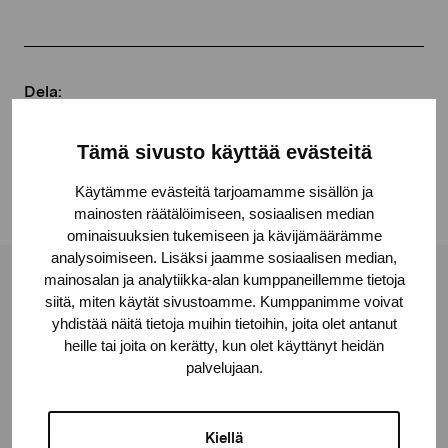
Dela:
Facebook
Tämä sivusto käyttää evästeitä
Linkedin
Käytämme evästeitä tarjoamamme sisällön ja
mainosten räätälöimiseen, sosiaalisen median
ominaisuuksien tukemiseen ja kävijämäärämme
analysoimiseen. Lisäksi jaamme sosiaalisen median,
mainosalan ja analytiikka-alan kumppaneillemme tietoja
Stiftelsen Pro Artibus
siitä, miten käytät sivustoamme. Kumppanimme voivat
yhdistää näitä tietoja muihin tietoihin, joita olet antanut
heille tai joita on kerätty, kun olet käyttänyt heidän
Gustav Wasas gata 11
palvelujaan.
10600 Ekenäs
proartibus@proartibus.fi
Kiellä
+358 (0)50 371 6339