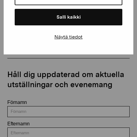
Salli kaikki
Kontakta oss
Näytä tiedot
Håll dig uppdaterad om aktuella
utställningar och evenemang
Förnamn
Efternamn