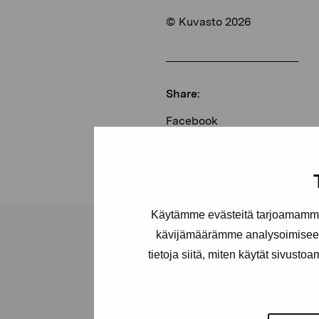
© Kuvasto 2026
Share:
Facebook
Linkedin
Käytämme evästeitä tarjoamamme 
kävijämäärämme analysoimiseen
tietoja siitä, miten käytät sivusto
Pro Artibus