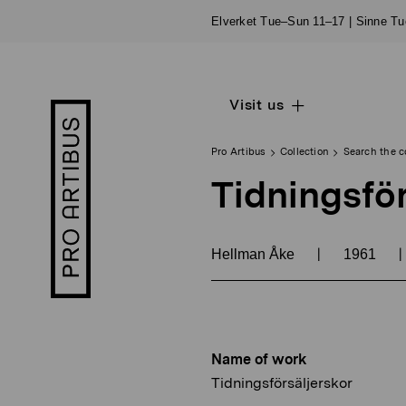
Skip
Elverket Tue–Sun 11–17 | Sinne T
to
content
Visit us
Open
Pro
sub
Artibus
navigation
logo
Pro Artibus
Collection
Search the c
Tidningsför
|
|
Hellman Åke
1961
Name of work
Tidningsförsäljerskor