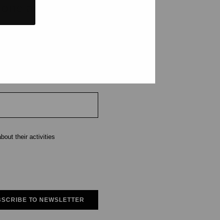
tions and events
e
out their activities
SCRIBE TO NEWSLETTER