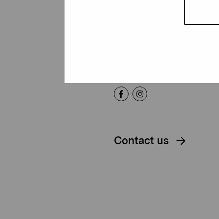
Foundation
Gustav Wasas gata 11
10600 Ekenäs
proartibus@proartibus.fi
+358 (0)50 371 6339
Contact us