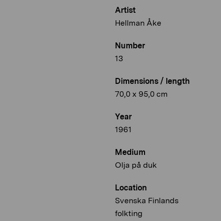
Artist
Hellman Åke
Number
13
Dimensions / length
70,0 x 95,0 cm
Year
1961
Medium
Olja på duk
Location
Svenska Finlands
folkting