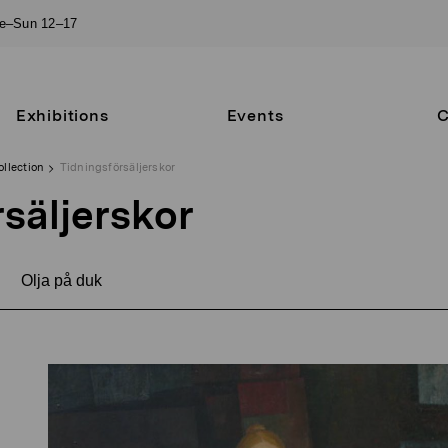
ue–Sun 12–17
Exhibitions
Events
C
ollection
Tidningsförsäljerskor
säljerskor
Olja på duk