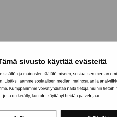
Tämä sivusto käyttää evästeitä
sisällön ja mainosten räätälöimiseen, sosiaalisen median om
. Lisäksi jaamme sosiaalisen median, mainosalan ja analytii
amme. Kumppanimme voivat yhdistää näitä tietoja muihin tietoihin, 
joita on kerätty, kun olet käyttänyt heidän palvelujaan.
Håll dig uppdaterad om aktuell
och evenemang