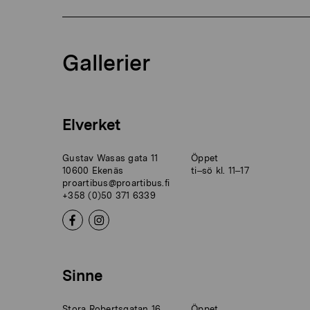
Gallerier
Elverket
Gustav Wasas gata 11
Öppet
10600 Ekenäs
ti–sö kl. 11–17
proartibus@proartibus.fi
+358 (0)50 371 6339
Sinne
Stora Robertsgatan 16
Öppet