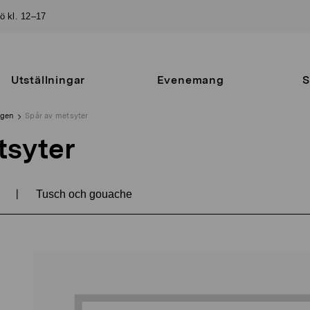
sö kl. 12–17
Utställningar
Evenemang
S
ngen
Spår av metsyter
tsyter
|
3
Tusch och gouache