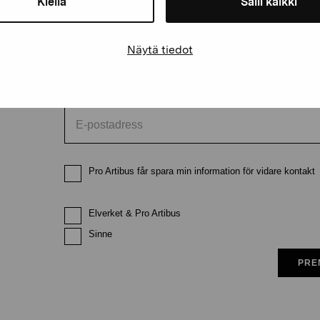
Kiellä
Salli kaikki
Förnamn
Efternam
Näytä tiedot
E-postadress
Pro Artibus får spara min information för vidare kontakt
Elverket & Pro Artibus
Sinne
PRE