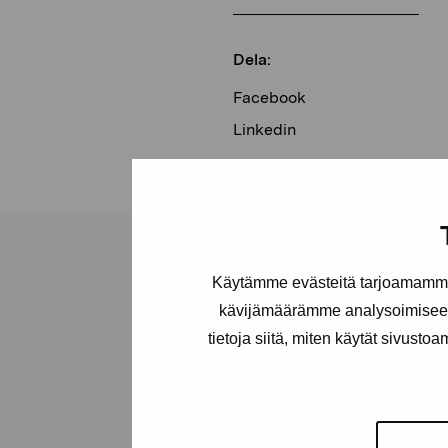
Dela:
Facebook
Linkedin
Käytämme evästeitä tarjoamamme 
kävijämäärämme analysoimiseen
tietoja siitä, miten käytät sivusto
Stiftelsen Pro
Artibus
Gustav Wasas gata 11