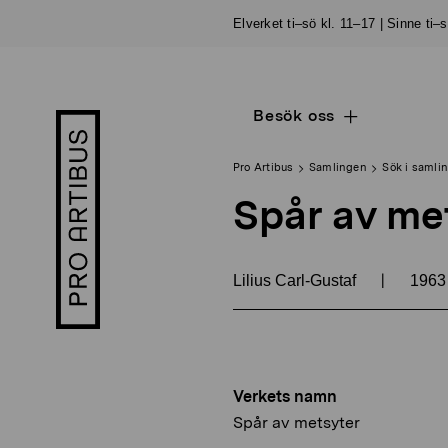
Skip
Elverket ti–sö kl. 11–17 | Sinne ti–
to
content
Besök oss
Open
Pro
sub
Artibus
navigation
logo
Pro Artibus
Samlingen
Sök i samli
Spår av me
|
Lilius Carl-Gustaf
196
Verkets namn
Spår av metsyter