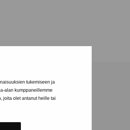
inaisuuksien tukemiseen ja
kka-alan kumppaneillemme
joita olet antanut heille tai
a utställningar