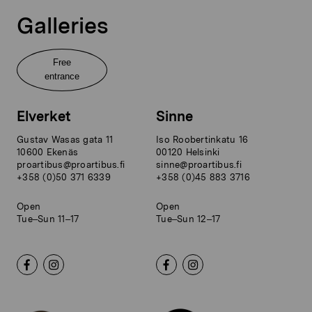
Galleries
Free
entrance
Elverket
Sinne
Gustav Wasas gata 11
Iso Roobertinkatu 16
10600 Ekenäs
00120 Helsinki
proartibus@proartibus.fi
sinne@proartibus.fi
+358 (0)50 371 6339
+358 (0)45 883 3716
Open
Open
Tue–Sun 11–17
Tue–Sun 12–17