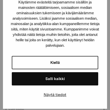
Käytämme evästeitä tarjoamamme sisällön ja
10600 Ekenäs
mainosten räätälöimiseen, sosiaalisen median
proartibus@proartibus.fi
ominaisuuksien tukemiseen ja kävijämäärämme
+358 (0)50 371 6339
analysoimiseen. Lisäksi jaamme sosiaalisen median,
mainosalan ja analytiikka-alan kumppaneillemme tietoja
siitä, miten käytät sivustoamme. Kumppanimme voivat
yhdistää näitä tietoja muihin tietoihin, joita olet antanut
heille tai joita on kerätty, kun olet käyttänyt heidän
palvelujaan.
Contact us
Kiellä
Stay up-to-date on our
Salli kaikki
exhibitions and events
Näytä tiedot
First name