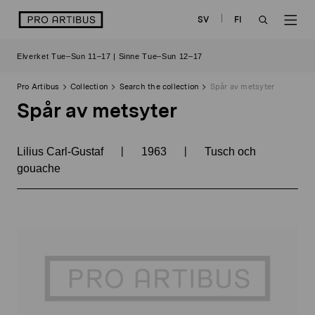
Skip
logo
SV
FI
to
OPEN
OP
content
Elverket Tue–Sun 11–17 | Sinne Tue–Sun 12–17
SEARCH
NAV
Pro Artibus
Collection
Search the collection
Spår av metsyter
Spår av metsyter
|
|
Lilius Carl-Gustaf
1963
Tusch och
gouache