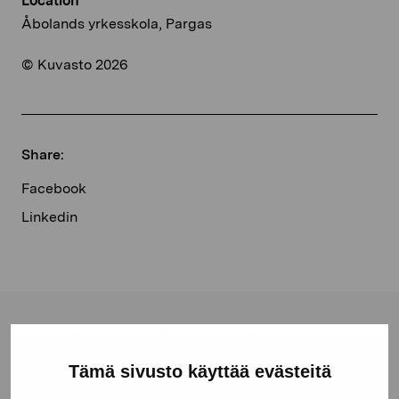
Location
Åbolands yrkesskola, Pargas
© Kuvasto 2026
Share:
Facebook
Linkedin
Pro Artibus Foundation
Tämä sivusto käyttää evästeitä
Gustav Wasas gata 11