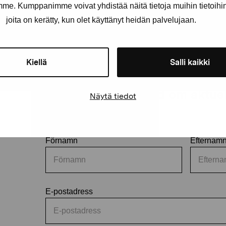
amme. Kumppanimme voivat yhdistää näitä tietoja muihin tietoihin, 
joita on kerätty, kun olet käyttänyt heidän palvelujaan.
Kiellä
Salli kaikki
Håll dig uppdaterad om aktuell
Näytä tiedot
och evenemang
Förnamn
Efternam
E-postadress