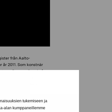
ster från Aalto-
ur år 2011. Som konstnär
otografi, men gör också
efinitioner. Förutom
ubadare och turkiska
inaisuuksien tukemiseen ja
kka-alan kumppaneillemme