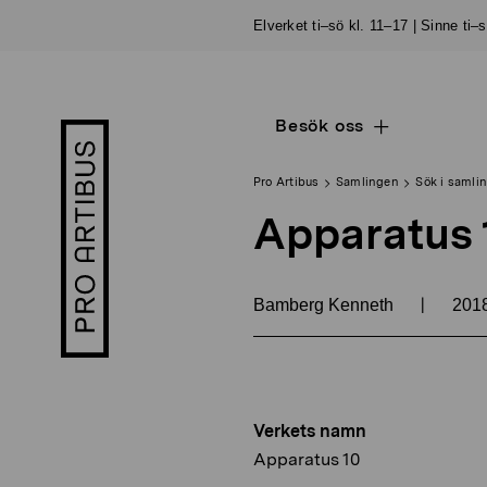
Skip
Elverket ti–sö kl. 11–17 | Sinne ti–
to
content
Besök oss
Open
Pro
sub
Artibus
navigation
logo
Pro Artibus
Samlingen
Sök i samli
Apparatus 
|
Bamberg Kenneth
201
Verkets namn
Apparatus 10