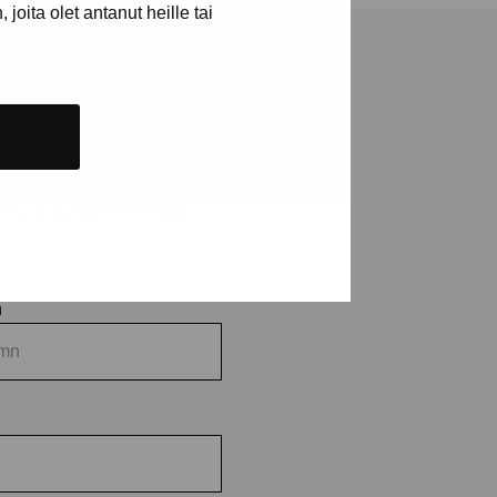
joita olet antanut heille tai
a utställningar
n