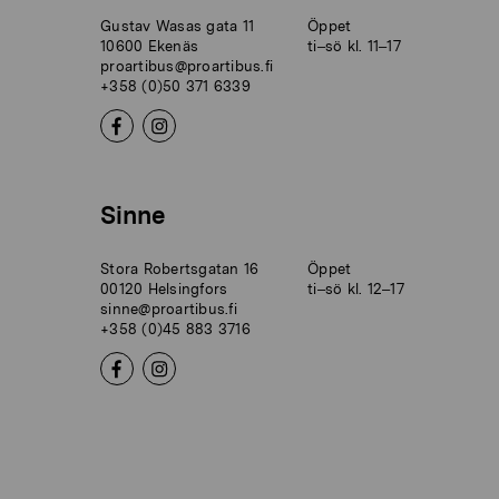
Gustav Wasas gata 11
Öppet
10600 Ekenäs
ti–sö kl. 11–17
proartibus@proartibus.fi
+358 (0)50 371 6339
Sinne
Stora Robertsgatan 16
Öppet
00120 Helsingfors
ti–sö kl. 12–17
sinne@proartibus.fi
+358 (0)45 883 3716