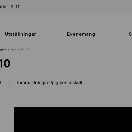
sö kl. 12–17
Utställningar
Evenemang
S
ngen
Apparatus 10
10
|
8
Inramat fotografi/pigmentutskrift