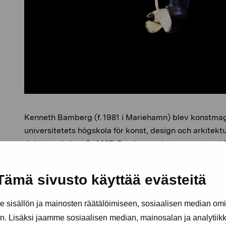
Kenneth Bamberg (f. 1981 i Mariehamn) blev konstmagi
universitetets högskola för konst, design och arkitekt
debuterade han år 2007. Bamberg arbetar mest med f
videon. Verken behandlar ofta maskulinitet och dess d
utombordsmotorer har han bland annat avbildat bast
Tämä sivusto käyttää evästeitä
oljebrottare.
sisällön ja mainosten räätälöimiseen, sosiaalisen median om
. Lisäksi jaamme sosiaalisen median, mainosalan ja analytii