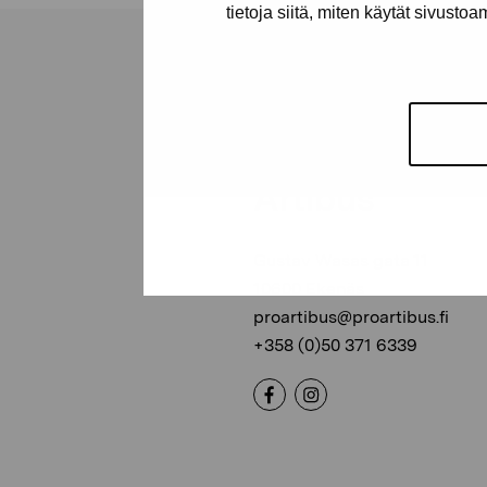
tietoja siitä, miten käytät sivusto
Stiftelsen Pro
Artibus
Gustav Wasas gata 11
10600 Ekenäs
proartibus@proartibus.fi
+358 (0)50 371 6339