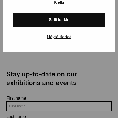
proartibus@proartibus.fi
Kiellä
+358 (0)50 371 6339
Salli kaikki
Näytä tiedot
Contact us
Stay up-to-date on our
exhibitions and events
First name
Last name