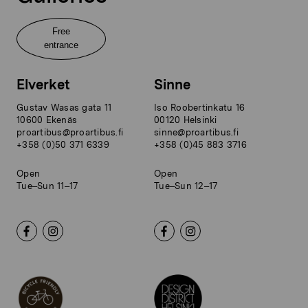
Free
entrance
Elverket
Sinne
Gustav Wasas gata 11
Iso Roobertinkatu 16
10600 Ekenäs
00120 Helsinki
proartibus@proartibus.fi
sinne@proartibus.fi
+358 (0)50 371 6339
+358 (0)45 883 3716
Open
Open
Tue–Sun 11–17
Tue–Sun 12–17