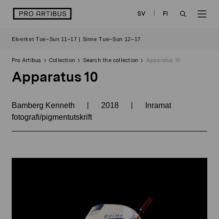
Skip
logo
SV
FI
to
OPEN
OP
content
Elverket Tue–Sun 11–17 | Sinne Tue–Sun 12–17
SEARCH
NAV
Pro Artibus
Collection
Search the collection
Apparatus 10
Apparatus 10
|
|
Bamberg Kenneth
2018
Inramat
fotografi/pigmentutskrift