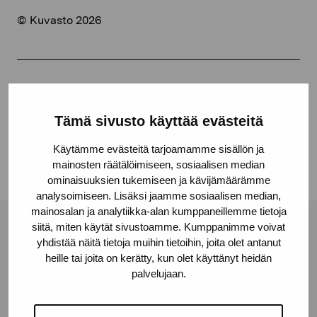
© Kuvasto 2026
Share:
Facebook
Tämä sivusto käyttää evästeitä
Linkedin
Käytämme evästeitä tarjoamamme sisällön ja
mainosten räätälöimiseen, sosiaalisen median
ominaisuuksien tukemiseen ja kävijämäärämme
analysoimiseen. Lisäksi jaamme sosiaalisen median,
mainosalan ja analytiikka-alan kumppaneillemme tietoja
siitä, miten käytät sivustoamme. Kumppanimme voivat
Pro Artibus Foundation
yhdistää näitä tietoja muihin tietoihin, joita olet antanut
heille tai joita on kerätty, kun olet käyttänyt heidän
palvelujaan.
Gustav Wasas gata 11
10600 Ekenäs