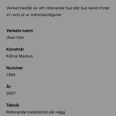
Verket består av ett roterande hjul där ljus sand rinner
in i och ut ur människofigurer.
Verkets namn
Utan titel
Konstnär
Kåhre Markus
Nummer
1394
År
2007
Teknik
Roterande installation på vägg