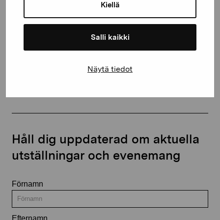
proartibus@proartibus.fi
Kiellä
+358 (0)50 371 6339
Salli kaikki
Näytä tiedot
Kontakta oss
Håll dig uppdaterad om aktuella
utställningar och evenemang
Förnamn
Efternamn