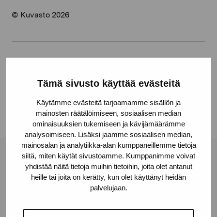
© Kuvasto 2026
Dela:
Facebook
Tämä sivusto käyttää evästeitä
Linkedin
Käytämme evästeitä tarjoamamme sisällön ja
mainosten räätälöimiseen, sosiaalisen median
ominaisuuksien tukemiseen ja kävijämäärämme
analysoimiseen. Lisäksi jaamme sosiaalisen median,
mainosalan ja analytiikka-alan kumppaneillemme tietoja
siitä, miten käytät sivustoamme. Kumppanimme voivat
Stiftelsen Pro Artibus
yhdistää näitä tietoja muihin tietoihin, joita olet antanut
heille tai joita on kerätty, kun olet käyttänyt heidän
palvelujaan.
Gustav Wasas gata 11
10600 Ekenäs