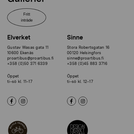
Fritt
inträde
Elverket
Sinne
Gustav Wasas gata 11
Stora Robertsgatan 16
10600 Ekenäs
00120 Helsingfors
proartibus@proartibus.fi
sinne@proartibus.fi
+358 (0)50 371 6339
+358 (0)45 883 3716
Öppet
Öppet
ti–sö kl. 11–17
ti–sö kl. 12–17