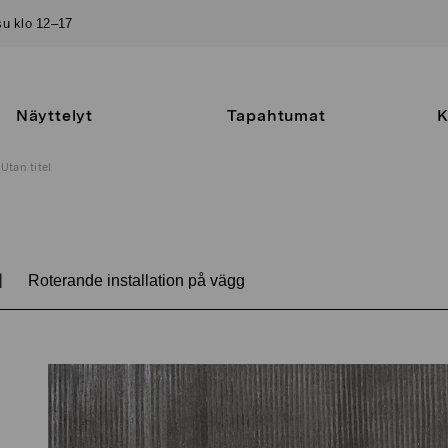
–su klo 12–17
Näyttelyt
Tapahtumat
K
Utan titel
|
Roterande installation på vägg