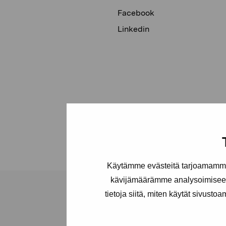
Facebook
Linkedin
Käytämme evästeitä tarjoamamme 
kävijämäärämme analysoimiseen
tietoja siitä, miten käytät sivusto