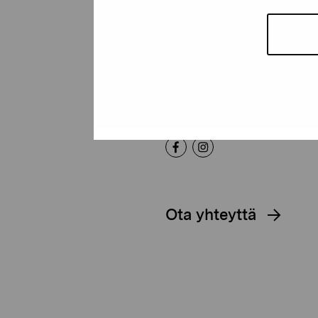
Pro Artibus -s
Kustaa Vaasan katu 11
10600 Tammisaari
proartibus@proartibus.fi
+358 (0)50 371 6339
Ota yhteyttä