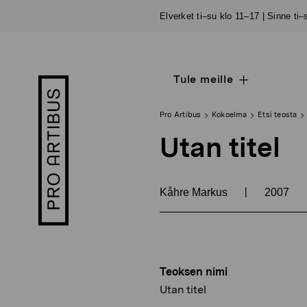
Siirry
Elverket ti–su klo 11–17 | Sinne ti
sisältöön
Tule meille
Open
Pro
sub
Artibus
navigation
logo
Pro Artibus
Kokoelma
Etsi teosta
Utan titel
|
Kåhre Markus
2007
Teoksen nimi
Utan titel