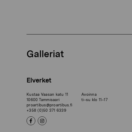
Galleriat
Elverket
Kustaa Vaasan katu 11
Avoinna
10600 Tammisaari
ti–su klo 11–17
proartibus@proartibus.fi
+358 (0)50 371 6339