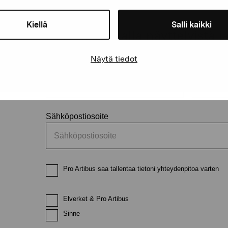
äätiö
Kiellä
Salli kaikki
Pysy ajantasalla näyttelyistä 
Näytä tiedot
Etunimi
Sukunimi
Sähköpostiosoite
Pro Artibus saa tallentaa tietoni yhteydenpitoa varten
Elverket & Pro Artibus
Sinne