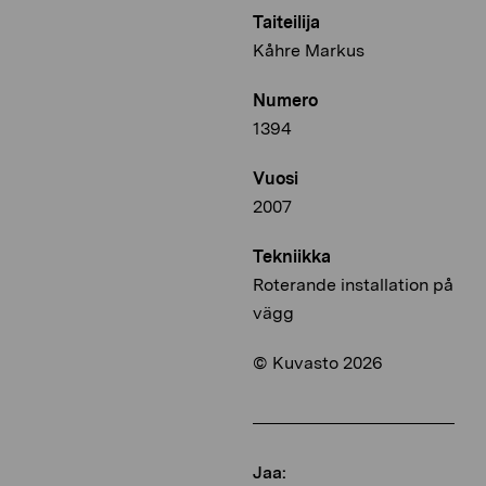
Taiteilija
Kåhre Markus
Numero
1394
Vuosi
2007
Tekniikka
Roterande installation på
vägg
© Kuvasto 2026
Jaa: