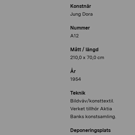
Konstnär
Jung Dora
Nummer
A12
Mått / längd
210,0 x 70,0 cm
År
1954
Teknik
Bildväv/konsttextil.
Verket tillhör Aktia
Banks konstsamling.
Deponeringsplats