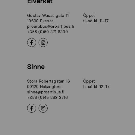
Elverket
Gustav Wasas gata 11
Öppet
10600 Ekenäs
ti–sö kl. 11–17
proartibus@proartibus.fi
+358 (0)50 371 6339
Sinne
Stora Robertsgatan 16
Öppet
00120 Helsingfors
ti–sö kl. 12–17
sinne@proartibus.fi
+358 (0)45 883 3716