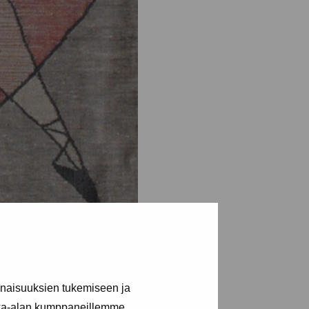
inaisuuksien tukemiseen ja
kka-alan kumppaneillemme