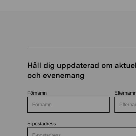
Håll dig uppdaterad om aktuell
och evenemang
Förnamn
Efternam
E-postadress