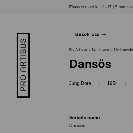
Skip
Elverket ti–sö kl. 11–17 | Sinne ti–
to
content
Besök oss
Open
Pro
sub
Artibus
navigation
logo
Pro Artibus
Samlingen
Sök i samli
Dansös
|
|
Jung Dora
1954
Verkets namn
Dansös