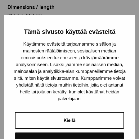
Dimensions / length
210,0 x 70,0 cm
Year
Tämä sivusto käyttää evästeitä
1954
Käytämme evästeitä tarjoamamme sisällön ja
mainosten räätälöimiseen, sosiaalisen median
Medium
ominaisuuksien tukemiseen ja kävijämäärämme
Bildväv/konsttextil. Verket tillhör Aktia Banks
analysoimiseen. Lisäksi jaamme sosiaalisen median,
konstsamling.
mainosalan ja analytiikka-alan kumppaneillemme tietoja
siitä, miten käytät sivustoamme. Kumppanimme voivat
Location
yhdistää näitä tietoja muihin tietoihin, joita olet antanut
Kyrkfjärdens skola, Ingå
heille tai joita on kerätty, kun olet käyttänyt heidän
palvelujaan.
© Kuvasto 2026
Kiellä
Share: