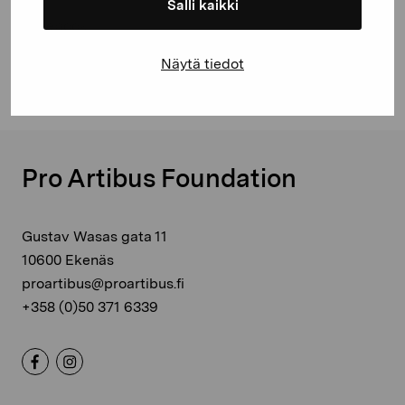
Salli kaikki
Facebook
Linkedin
Näytä tiedot
Pro Artibus Foundation
Gustav Wasas gata 11
10600 Ekenäs
proartibus@proartibus.fi
+358 (0)50 371 6339