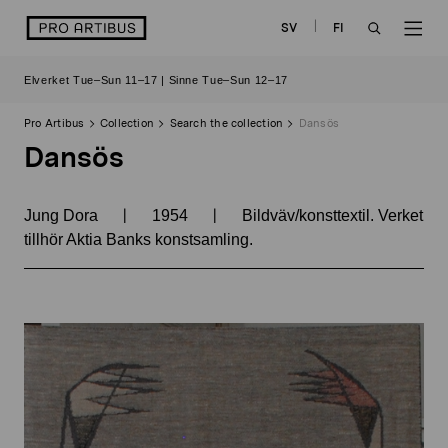
Skip
logo
SV
FI
to
OPEN
OP
content
Elverket Tue–Sun 11–17 | Sinne Tue–Sun 12–17
SEARCH
NAV
Pro Artibus
Collection
Search the collection
Dansös
Dansös
|
|
Jung Dora
1954
Bildväv/konsttextil. Verket
tillhör Aktia Banks konstsamling.