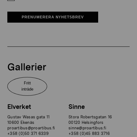
PRENUMERERA NYHETSBREV
Gallerier
Fritt
inträde
Elverket
Sinne
Gustav Wasas gata 11
Stora Robertsgatan 16
10600 Ekenäs
00120 Helsingfors
proartibus@proartibus.fi
sinne@proartibus.fi
+358 (0)50 371 6339
+358 (0)45 883 3716