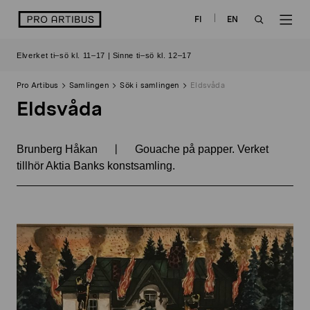
Skip
logo
FI
EN
to
OPEN
OP
content
Elverket ti–sö kl. 11–17 | Sinne ti–sö kl. 12–17
SEARCH
NAV
Pro Artibus
Samlingen
Sök i samlingen
Eldsvåda
Eldsvåda
|
Brunberg Håkan
Gouache på papper. Verket
tillhör Aktia Banks konstsamling.