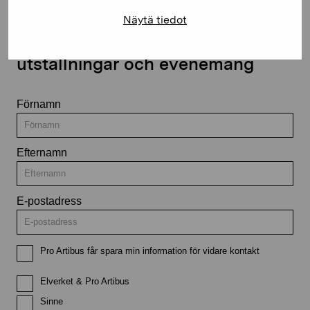
Näytä tiedot
Håll dig uppdaterad om aktuella
utställningar och evenemang
Förnamn
Efternamn
E-postadress
Pro Artibus får spara min information för vidare kontakt
Elverket & Pro Artibus
Sinne