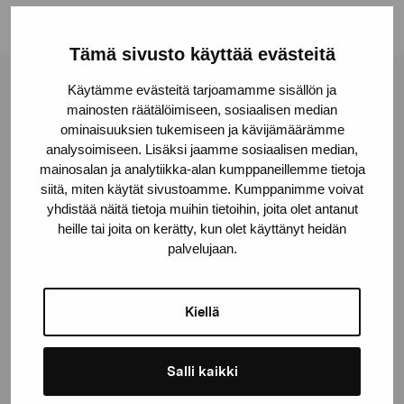
Tämä sivusto käyttää evästeitä
Käytämme evästeitä tarjoamamme sisällön ja
Stiftelsen Pro Artibus
mainosten räätälöimiseen, sosiaalisen median
ominaisuuksien tukemiseen ja kävijämäärämme
analysoimiseen. Lisäksi jaamme sosiaalisen median,
Gustav Wasas gata 11
mainosalan ja analytiikka-alan kumppaneillemme tietoja
10600 Ekenäs
siitä, miten käytät sivustoamme. Kumppanimme voivat
proartibus@proartibus.fi
yhdistää näitä tietoja muihin tietoihin, joita olet antanut
heille tai joita on kerätty, kun olet käyttänyt heidän
+358 (0)50 371 6339
palvelujaan.
Kiellä
Kontakta oss
Salli kaikki