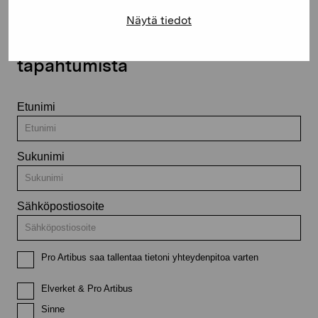
Näytä tiedot
Pysy ajantasalla näyttelyistä ja
tapahtumista
Etunimi
Sukunimi
Sähköpostiosoite
Pro Artibus saa tallentaa tietoni yhteydenpitoa varten
Elverket & Pro Artibus
Sinne