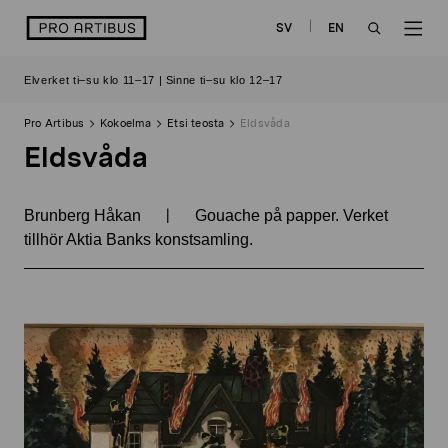
Siirry
logo
SV
EN
sisältöön
OPEN
OP
Elverket ti–su klo 11–17 | Sinne ti–su klo 12–17
SEARCH
NAV
Pro Artibus
Kokoelma
Etsi teosta
Eldsvåda
Eldsvåda
|
Brunberg Håkan
Gouache på papper. Verket
tillhör Aktia Banks konstsamling.