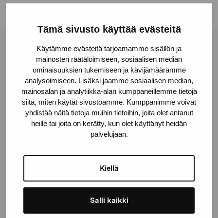
Tämä sivusto käyttää evästeitä
Käytämme evästeitä tarjoamamme sisällön ja
Pro Artibus -säätiö
mainosten räätälöimiseen, sosiaalisen median
ominaisuuksien tukemiseen ja kävijämäärämme
analysoimiseen. Lisäksi jaamme sosiaalisen median,
Kustaa Vaasan katu 11
mainosalan ja analytiikka-alan kumppaneillemme tietoja
10600 Tammisaari
siitä, miten käytät sivustoamme. Kumppanimme voivat
proartibus@proartibus.fi
yhdistää näitä tietoja muihin tietoihin, joita olet antanut
heille tai joita on kerätty, kun olet käyttänyt heidän
+358 (0)50 371 6339
palvelujaan.
Kiellä
Ota yhteyttä
Salli kaikki