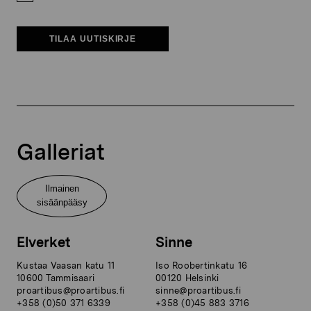
TILAA UUTISKIRJE
Galleriat
Ilmainen
sisäänpääsy
Elverket
Sinne
Kustaa Vaasan katu 11
Iso Roobertinkatu 16
10600 Tammisaari
00120 Helsinki
proartibus@proartibus.fi
sinne@proartibus.fi
+358 (0)50 371 6339
+358 (0)45 883 3716