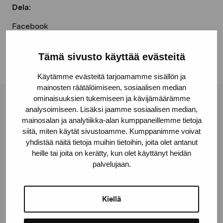
Dela:
Facebook
Linkedin
Tämä sivusto käyttää evästeitä
Käytämme evästeitä tarjoamamme sisällön ja
mainosten räätälöimiseen, sosiaalisen median
ominaisuuksien tukemiseen ja kävijämäärämme
Stiftelsen Pro Artibus
analysoimiseen. Lisäksi jaamme sosiaalisen median,
mainosalan ja analytiikka-alan kumppaneillemme tietoja
siitä, miten käytät sivustoamme. Kumppanimme voivat
Gustav Wasas gata 11
yhdistää näitä tietoja muihin tietoihin, joita olet antanut
heille tai joita on kerätty, kun olet käyttänyt heidän
10600 Ekenäs
palvelujaan.
proartibus@proartibus.fi
+358 (0)50 371 6339
Kiellä