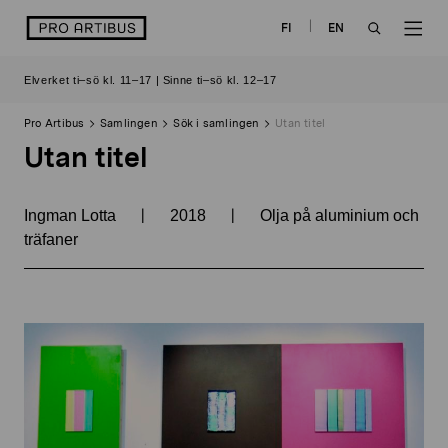
Skip
logo
FI
EN
to
OPEN
OP
content
Elverket ti–sö kl. 11–17 | Sinne ti–sö kl. 12–17
SEARCH
NAV
Pro Artibus
Samlingen
Sök i samlingen
Utan titel
Utan titel
|
|
Ingman Lotta
2018
Olja på aluminium och
träfaner