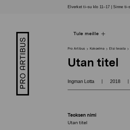
Siirry
Elverket ti–su klo 11–17 | Sinne ti
sisältöön
Tule meille
Open
Pro
sub
Artibus
navigation
logo
Pro Artibus
Kokoelma
Etsi teosta
Utan titel
|
|
Ingman Lotta
2018
Teoksen nimi
Utan titel