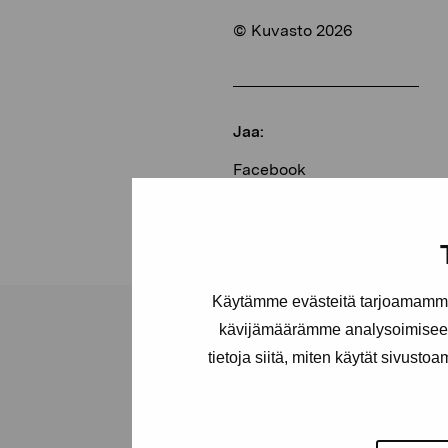
© Kuvasto 2026
Jaa:
Facebook
Linkedin
Käytämme evästeitä tarjoamamme 
kävijämäärämme analysoimiseen
tietoja siitä, miten käytät sivusto
Pro Artibus -s