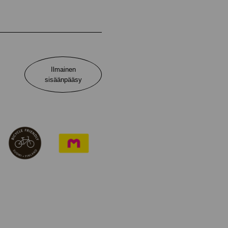
Ilmainen
sisäänpääsy