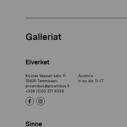
Galleriat
Elverket
Kustaa Vaasan katu 11
Avoinna
10600 Tammisaari
ti–su klo 11–17
proartibus@proartibus.fi
+358 (0)50 371 6339
Sinne