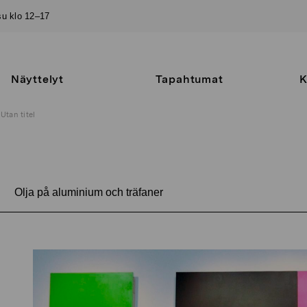
–su klo 12–17
Näyttelyt
Tapahtumat
K
Utan titel
Olja på aluminium och träfaner