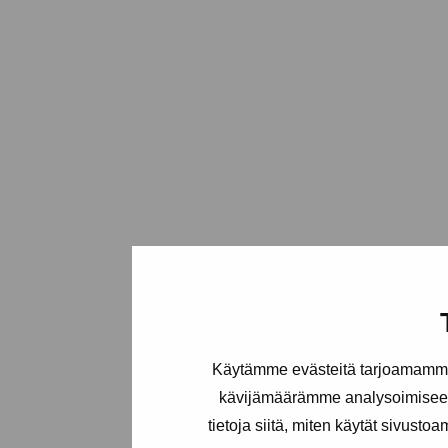
Käytämme evästeitä tarjoamamme 
kävijämäärämme analysoimiseen
tietoja siitä, miten käytät sivusto