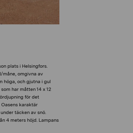
 plats i Helsingfors.
ol/måne, omgivna av
m höga, och gjutna i gul
r som har måtten 14 x 12
ördjupning för det
ch Oasens karaktär
r under täcken av snö.
rån 4 meters höjd. Lampans