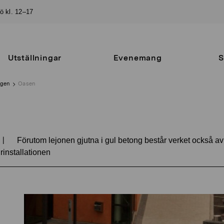
sö kl. 12–17
Utställningar
Evenemang
S
ngen
Oasen
|
Förutom lejonen gjutna i gul betong består verket också av 
installationen