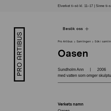
Skip
Elverket ti–sö kl. 11–17 | Sinne ti–
to
content
Besök oss
Open
Pro
sub
Artibus
navigation
logo
Pro Artibus
Samlingen
Sök i samli
Oasen
|
Sundholm Ann
2006
med vatten som omger skulptur
Verkets namn
Oasen