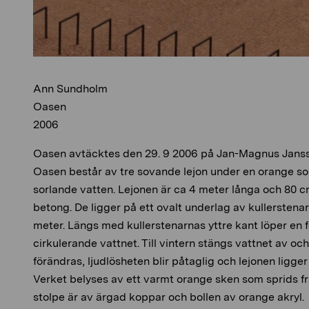
Ann Sundholm
Oasen
2006
Oasen avtäcktes den 29. 9 2006 på Jan-Magnus Jansson
Oasen består av tre sovande lejon under en orange s
sorlande vatten. Lejonen är ca 4 meter långa och 80 c
betong. De ligger på ett ovalt underlag av kullerstena
meter. Längs med kullerstenarnas yttre kant löper en f
cirkulerande vattnet. Till vintern stängs vattnet av o
förändras, ljudlösheten blir påtaglig och lejonen ligge
Verket belyses av ett varmt orange sken som sprids f
stolpe är av ärgad koppar och bollen av orange akryl.