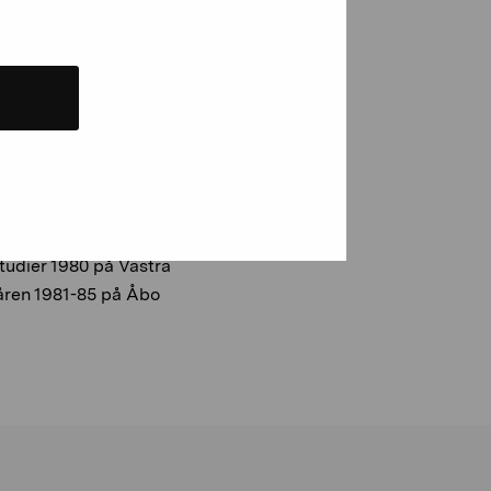
ger i en djup sömn.
na Det Stora Lugnet och
 är
 till Oasen,
 torget,
tudier 1980 på Västra
 åren 1981-85 på Åbo