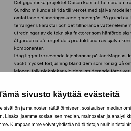
Det gigantiska projektet Oasen kom att ta mera än tre 
Sundholm kunde skrida till verket med själva modelle
omfattande planeringsskede genomgås. På grund av l
terrängens karaktär och det tillhörande vattenelemen
utredningar av de tekniska faktorer som hänförde sig 
åtgärderna på torget dels produktionen av själva kons
komponenter.
Idag ligger tre sovande lejonhannar på Jan-Magnus J
väckt mycket förtjusning bland dem som rör sig på om
lejonen, folk picknickar vid dem, studerande fördriver
dem och många förundras över deras naturtrogenhet 
och nästintill surrealistiska stämning som råder på pla
Tämä sivusto käyttää evästeitä
”Jag tänker mej Oasen
som en avslutning på den långa bulevarden,
sisällön ja mainosten räätälöimiseen, sosiaalisen median om
i en mera konceptuell mening, inte enbart i visuell.
. Lisäksi jaamme sosiaalisen median, mainosalan ja analytii
Jag vill locka fram känslan av rofylldhet och framhäva
amme. Kumppanimme voivat yhdistää näitä tietoja muihin tietoihin, 
en plats där man kan andas ut efter t.ex. en lång förelä