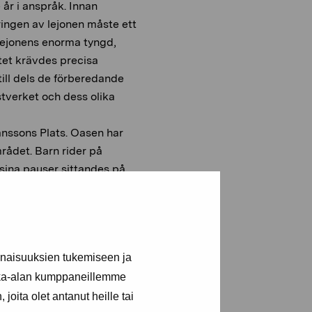
år i anspråk. Innan
ringen av lejonen måste ett
ejonens enorma tyngd,
tet krävdes precisa
till dels de förberedande
tverket och dess olika
anssons Plats. Oasen har
rådet. Barn rider på
 sina pauser sittandes på
och den speciella varma
tsen.
inaisuuksien tukemiseen ja
kka-alan kumppaneillemme
 torget som
joita olet antanut heille tai
sning, dag eller väg.