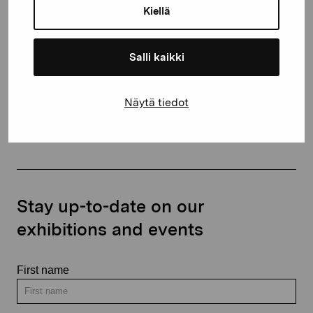
Kiellä
proartibus@proartibus.fi
+358 (0)50 371 6339
Salli kaikki
Näytä tiedot
Contact us
Stay up-to-date on our
exhibitions and events
First name