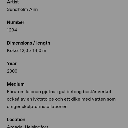
Artist
Sundholm Ann
Number
1294
Dimensions / length
Koko: 12,0 x 14,0 m
Year
2006
Medium
Förutom lejonen gjutna i gul betong består verket
också av en lyktstolpe och ett dike med vatten som
omger skulpturinstallationen
Location
Arcada, Helsingfors