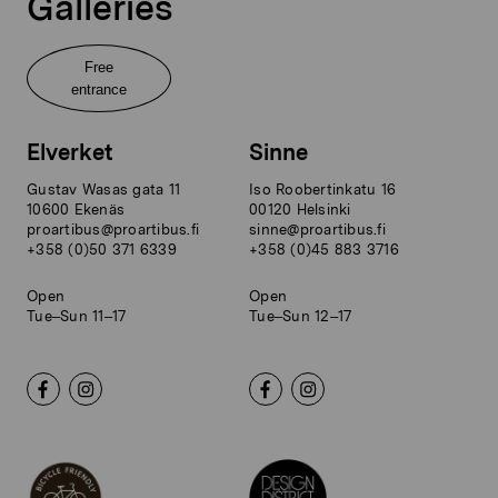
Galleries
Free
entrance
Elverket
Sinne
Gustav Wasas gata 11
Iso Roobertinkatu 16
10600 Ekenäs
00120 Helsinki
proartibus@proartibus.fi
sinne@proartibus.fi
+358 (0)50 371 6339
+358 (0)45 883 3716
Open
Open
Tue–Sun 11–17
Tue–Sun 12–17