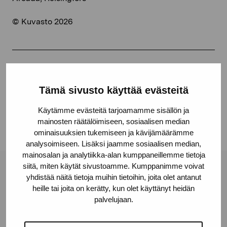
© Kuvasto 2026
Share:
Tämä sivusto käyttää evästeitä
Facebook
Linkedin
Käytämme evästeitä tarjoamamme sisällön ja
mainosten räätälöimiseen, sosiaalisen median
ominaisuuksien tukemiseen ja kävijämäärämme
analysoimiseen. Lisäksi jaamme sosiaalisen median,
mainosalan ja analytiikka-alan kumppaneillemme tietoja
siitä, miten käytät sivustoamme. Kumppanimme voivat
Pro Artibus Foundation
yhdistää näitä tietoja muihin tietoihin, joita olet antanut
heille tai joita on kerätty, kun olet käyttänyt heidän
palvelujaan.
Gustav Wasas gata 11
10600 Ekenäs