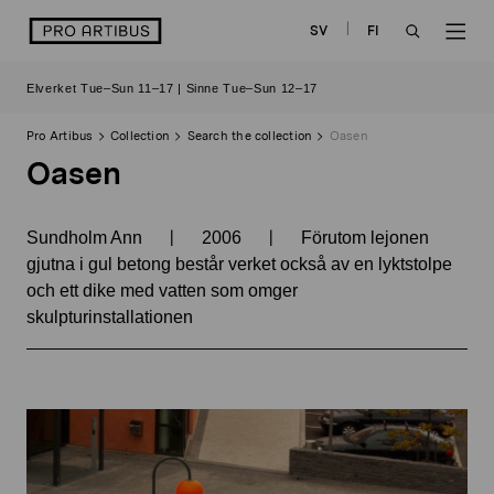
Skip
logo
SV
FI
to
OPEN
OP
content
Elverket Tue–Sun 11–17 | Sinne Tue–Sun 12–17
SEARCH
NAV
Pro Artibus
Collection
Search the collection
Oasen
Oasen
|
|
Sundholm Ann
2006
Förutom lejonen
gjutna i gul betong består verket också av en lyktstolpe
och ett dike med vatten som omger
skulpturinstallationen