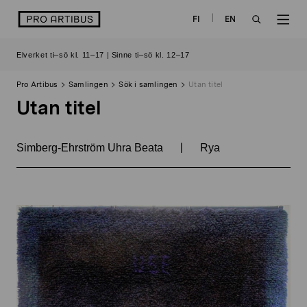
Skip
logo
FI
EN
to
OPEN
OP
content
Elverket ti–sö kl. 11–17 | Sinne ti–sö kl. 12–17
SEARCH
NAV
Pro Artibus
Samlingen
Sök i samlingen
Utan titel
Utan titel
|
Simberg-Ehrström Uhra Beata
Rya