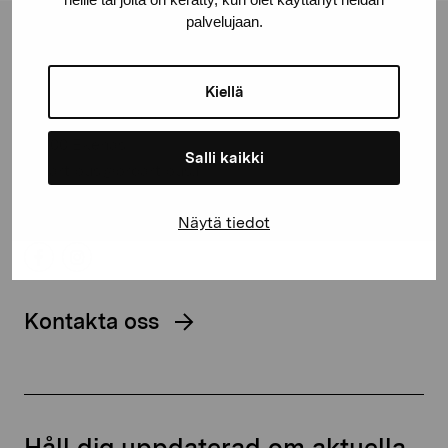
palvelujaan.
Stiftelsen Pro Artibus
Kiellä
Gustav Wasas gata 11
10600 Ekenäs
Salli kaikki
proartibus@proartibus.fi
+358 (0)50 371 6339
Näytä tiedot
Kontakta oss
Håll dig uppdaterad om aktuella