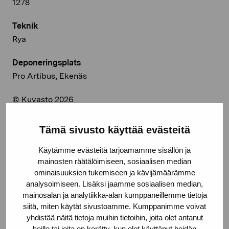
1278
Teknik
Rya
Deponeringsplats
Pro Artibus, Ekenäs
© Kuvasto 2026
Tämä sivusto käyttää evästeitä
Käytämme evästeitä tarjoamamme sisällön ja
Dela:
mainosten räätälöimiseen, sosiaalisen median
Facebook
ominaisuuksien tukemiseen ja kävijämäärämme
analysoimiseen. Lisäksi jaamme sosiaalisen median,
Linkedin
mainosalan ja analytiikka-alan kumppaneillemme tietoja
siitä, miten käytät sivustoamme. Kumppanimme voivat
yhdistää näitä tietoja muihin tietoihin, joita olet antanut
heille tai joita on kerätty, kun olet käyttänyt heidän