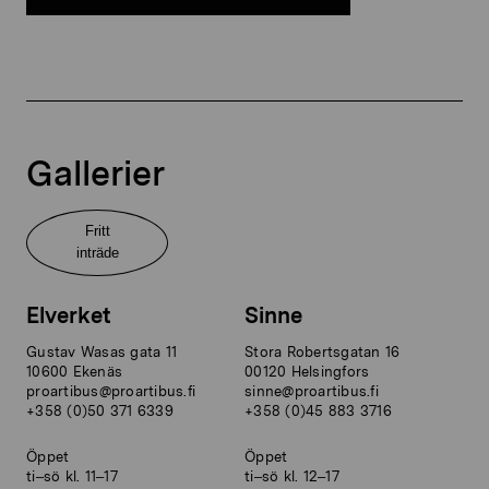
Gallerier
Fritt
inträde
Elverket
Sinne
Gustav Wasas gata 11
Stora Robertsgatan 16
10600 Ekenäs
00120 Helsingfors
proartibus@proartibus.fi
sinne@proartibus.fi
+358 (0)50 371 6339
+358 (0)45 883 3716
Öppet
Öppet
ti–sö kl. 11–17
ti–sö kl. 12–17