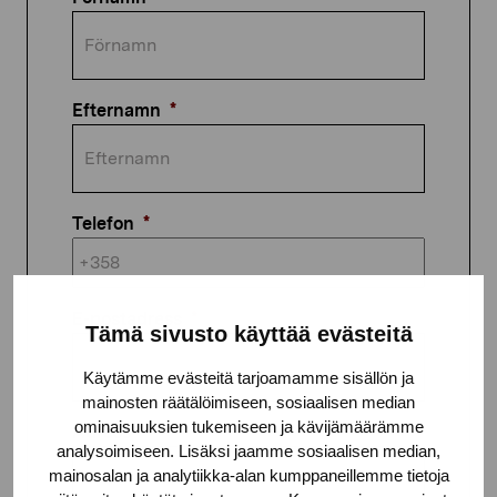
Efternamn
*
Telefon
*
E-postadress
*
Tämä sivusto käyttää evästeitä
Käytämme evästeitä tarjoamamme sisällön ja
mainosten räätälöimiseen, sosiaalisen median
ominaisuuksien tukemiseen ja kävijämäärämme
Adress
analysoimiseen. Lisäksi jaamme sosiaalisen median,
mainosalan ja analytiikka-alan kumppaneillemme tietoja