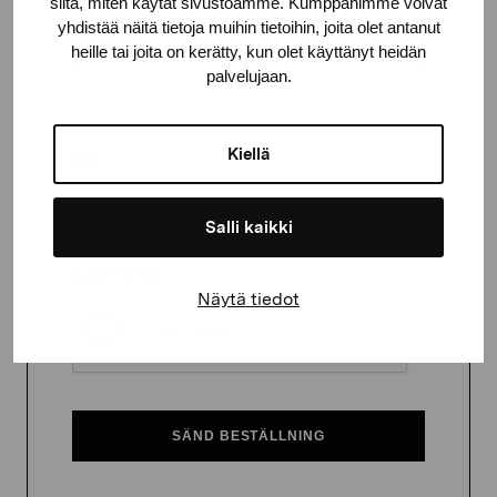
siitä, miten käytät sivustoamme. Kumppanimme voivat
yhdistää näitä tietoja muihin tietoihin, joita olet antanut
Postnummer
heille tai joita on kerätty, kun olet käyttänyt heidän
palvelujaan.
Kiellä
Ort
Salli kaikki
CAPTCHA
Näytä tiedot