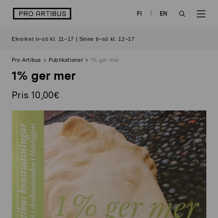
Skip
logo
FI
EN
to
OPEN
OP
content
Elverket ti–sö kl. 11–17 | Sinne ti–sö kl. 12–17
SEARCH
NAV
Pro Artibus
Publikationer
1% ger mer
1% ger mer
Pris 10,00€