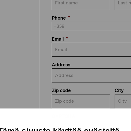
Phone
*
Email
*
Address
Zip code
City
CAPTCHA
Tämä sivusto käyttää evästeitä