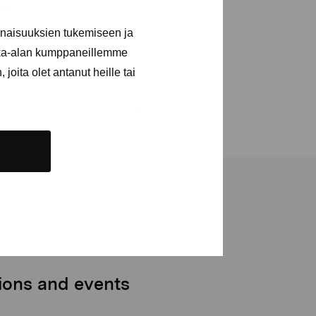
inaisuuksien tukemiseen ja
kka-alan kumppaneillemme
joita olet antanut heille tai
tions and events