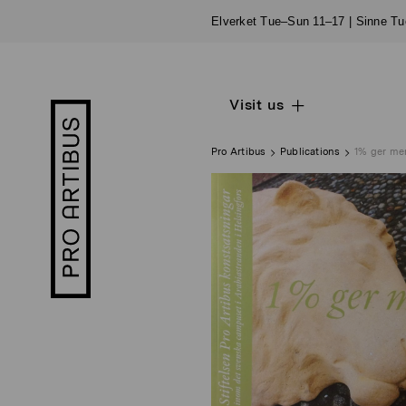
Skip
Elverket Tue–Sun 11–17 | Sinne T
to
content
Visit us
Open
Pro
sub
Artibus
navigation
logo
Pro Artibus
Publications
1% ger me