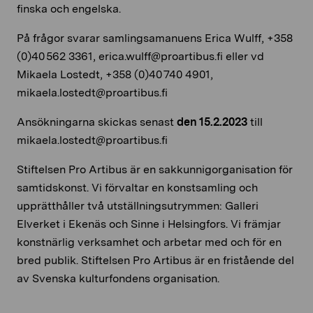
finska och engelska.
På frågor svarar samlingsamanuens Erica Wulff, +358
(0)40 562 3361, erica.wulff@proartibus.fi eller vd
Mikaela Lostedt, +358 (0)40 740 4901,
mikaela.lostedt@proartibus.fi
Ansökningarna skickas senast
den 15.2.2023
till
mikaela.lostedt@proartibus.fi
Stiftelsen Pro Artibus är en sakkunnigorganisation för
samtidskonst. Vi förvaltar en konstsamling och
upprätthåller två utställningsutrymmen: Galleri
Elverket i Ekenäs och Sinne i Helsingfors. Vi främjar
konstnärlig verksamhet och arbetar med och för en
bred publik. Stiftelsen Pro Artibus är en fristående del
av Svenska kulturfondens organisation.