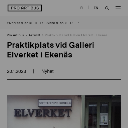
Skip
logo
FI
EN
to
OPEN
OP
content
Elverket ti–sö kl. 11–17 | Sinne ti–sö kl. 12–17
SEARCH
NAV
Pro Artibus
Aktuellt
Praktikplats vid Galleri Elverket i Ekenäs
Praktikplats vid Galleri
Elverket i Ekenäs
20.1.2023
|
Nyhet