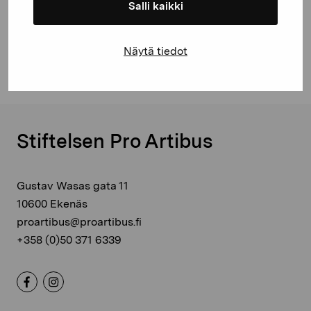
Salli kaikki
Facebook
Linkedin
Näytä tiedot
Stiftelsen Pro Artibus
Gustav Wasas gata 11
10600 Ekenäs
proartibus@proartibus.fi
+358 (0)50 371 6339