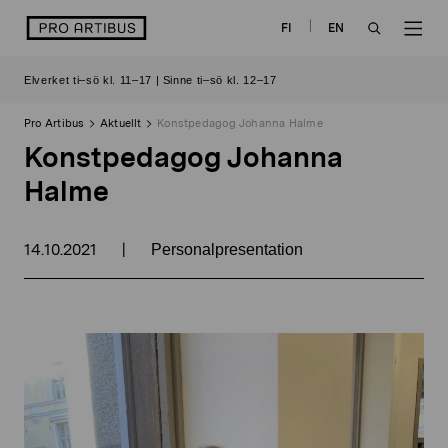
Skip
logo
FI
EN
to
OPEN
OP
content
Elverket ti–sö kl. 11–17 | Sinne ti–sö kl. 12–17
SEARCH
NAV
Pro Artibus
Aktuellt
Konstpedagog Johanna Halme
Konstpedagog Johanna
Halme
14.10.2021
|
Personalpresentation