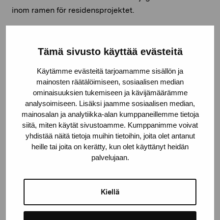
inom ramen för residensprojektet.
Tämä sivusto käyttää evästeitä
Vilket är ditt favoritkonstverk i Pro Artibus samling,
och varför?
Käytämme evästeitä tarjoamamme sisällön ja
mainosten räätälöimiseen, sosiaalisen median
Jag återkommer gång på gång till
Malin
ominaisuuksien tukemiseen ja kävijämäärämme
Ahlsveds akvareller i serien Kära mörker.
För mig
analysoimiseen. Lisäksi jaamme sosiaalisen median,
finns det alltid en ny tolkning att göra när jag ser på
mainosalan ja analytiikka-alan kumppaneillemme tietoja
dem. Målningarna påminner mig om att vi människor
siitä, miten käytät sivustoamme. Kumppanimme voivat
är komplicerade varelser och det inom oss finns rum
yhdistää näitä tietoja muihin tietoihin, joita olet antanut
heille tai joita on kerätty, kun olet käyttänyt heidän
för både glädje och sorg. Även ur en pedagogisk
palvelujaan.
synvinkel finns det så mycket att hämta i bilderna och
de kan öppna upp för intressanta diskussioner, både
med barn och vuxna.
Kiellä
Dela: