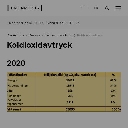
Skip
logo
FI
EN
to
OPEN
OP
content
Elverket ti–sö kl. 11–17 | Sinne ti–sö kl. 12–17
SEARCH
NAV
Pro Artibus
Om oss
Hållbar utveckling
Koldioxidavtryck
Koldioxidavtryck
2020