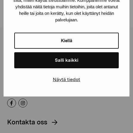
siitä, miten käytät sivustoamme. Kumppanimme voivat
yhdistää näitä tietoja muihin tietoihin, joita olet antanut
heille tai joita on kerätty, kun olet käyttänyt heidän
palvelujaan.
Stiftelsen Pro Artibus
Kiellä
Salli kaikki
Gustav Wasas gata 11
10600 Ekenäs
proartibus@proartibus.fi
Näytä tiedot
+358 (0)50 371 6339
Kontakta oss