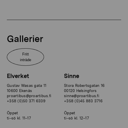
Gallerier
Fritt
inträde
Elverket
Sinne
Gustav Wasas gata 11
Stora Robertsgatan 16
10600 Ekenäs
00120 Helsingfors
proartibus@proartibus.fi
sinne@proartibus.fi
+358 (0)50 371 6339
+358 (0)45 883 3716
Öppet
Öppet
ti–sö kl. 11–17
ti–sö kl. 12–17