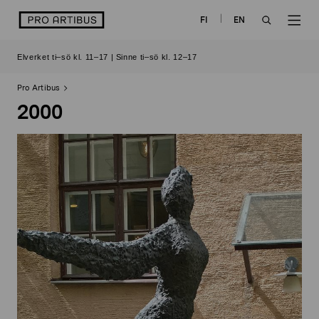
Skip
logo
FI
EN
to
OPEN
OP
content
Elverket ti–sö kl. 11–17 | Sinne ti–sö kl. 12–17
SEARCH
NAV
Pro Artibus
2000